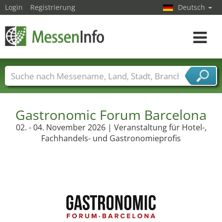
Login
Registrierung
Deutsch
Toggle
navigat
Messenamen
Länder
Städte
Branchen
Dienstleisterbranchen
Gastronomic Forum Barcelona
02. - 04. November 2026 | Veranstaltung für Hotel-,
Fachhandels- und Gastronomieprofis