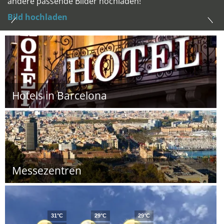
andere passende Bilder hochladen!
Bild hochladen
Hotels in Barcelona
Messezentren
31°C
29°C
29°C