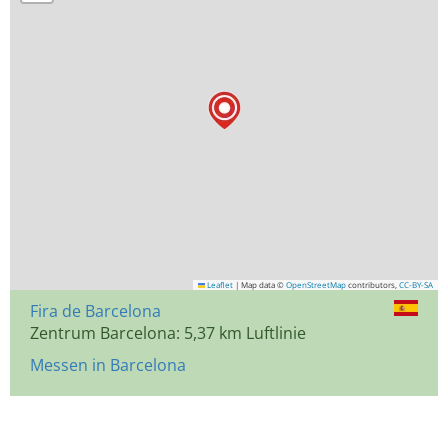
Leaflet
|
Map data ©
OpenStreetMap
contributors,
CC-BY-SA
Fira de Barcelona
Zentrum Barcelona: 5,37 km Luftlinie
Messen in Barcelona