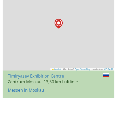
Leaflet
|
Map data ©
OpenStreetMap
contributors,
CC-BY-SA
Timiryazev Exhibition Centre
Zentrum Moskau: 13,50 km Luftlinie
Messen in Moskau