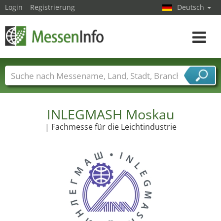
Login
Registrierung
Deutsch
Toggle
navigat
Messenamen
Länder
Städte
Branchen
Dienstleisterbranchen
INLEGMASH Moskau
| Fachmesse für die Leichtindustrie