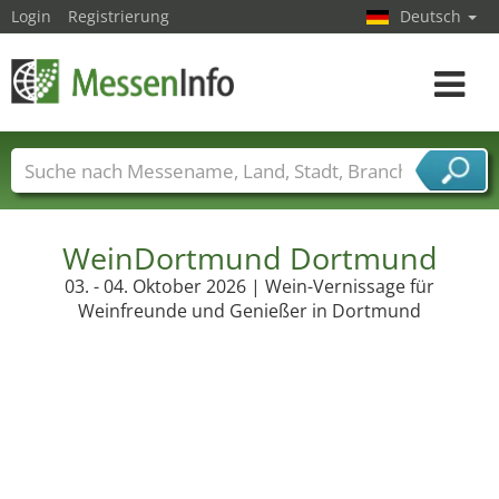
Login
Registrierung
Deutsch
Toggle
navigat
Messenamen
Länder
Städte
Branchen
Dienstleisterbranchen
WeinDortmund Dortmund
03. - 04. Oktober 2026 | Wein-Vernissage für
Weinfreunde und Genießer in Dortmund