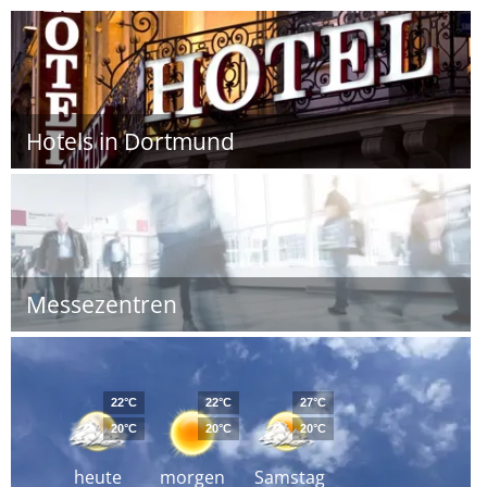
Hotels in Dortmund
Messezentren
22°C
22°C
27°C
20°C
20°C
20°C
heute
morgen
Samstag