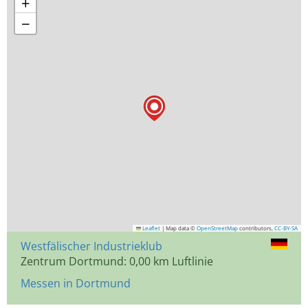
+
−
Leaflet
|
Map data ©
OpenStreetMap
contributors,
CC-BY-SA
Westfälischer Industrieklub
Zentrum Dortmund: 0,00 km Luftlinie
Messen in Dortmund