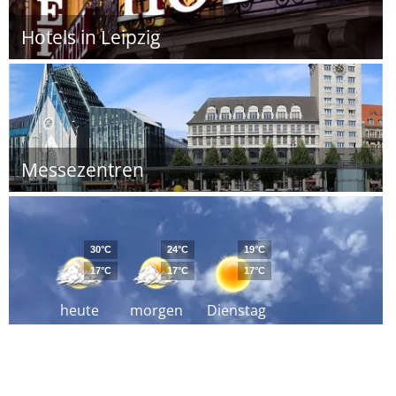
Hotels in Leipzig
Messezentren
30°C
24°C
19°C
17°C
17°C
17°C
heute
morgen
Dienstag