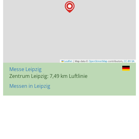
Leaflet
|
Map data ©
OpenStreetMap
contributors,
CC-BY-SA
Messe Leipzig
Zentrum Leipzig: 7,49 km Luftlinie
Messen in Leipzig