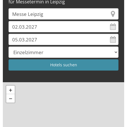
für Messetermin in Leipzig
+
−