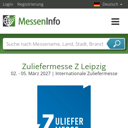
Login
Registrierung
Deutsch
Toggle
navigat
Messenamen
Länder
Städte
Branchen
Dienstleisterbranchen
Zuliefermesse Z Leipzig
02. - 05. März 2027 | Internationale Zuliefermesse