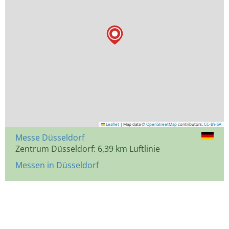
Leaflet
|
Map data ©
OpenStreetMap
contributors,
CC-BY-SA
Messe Düsseldorf
Zentrum Düsseldorf: 6,39 km Luftlinie
Messen in Düsseldorf