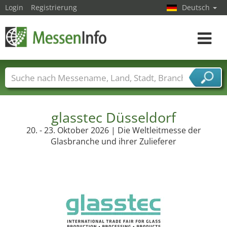
Login
Registrierung
Deutsch
Toggle
navigat
Messenamen
Länder
Städte
Branchen
Dienstleisterbranchen
glasstec Düsseldorf
20. - 23. Oktober 2026 | Die Weltleitmesse der
Glasbranche und ihrer Zulieferer