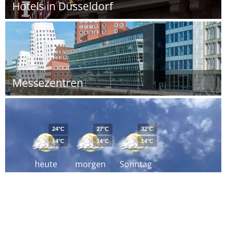
Hotels in Düsseldorf
Messezentren
24°C
27°C
32°C
14°C
14°C
14°C
heute
morgen
Sonntag