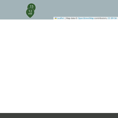
15
12
Leaflet
|
Map data ©
OpenStreetMap
contributors,
CC-BY-SA