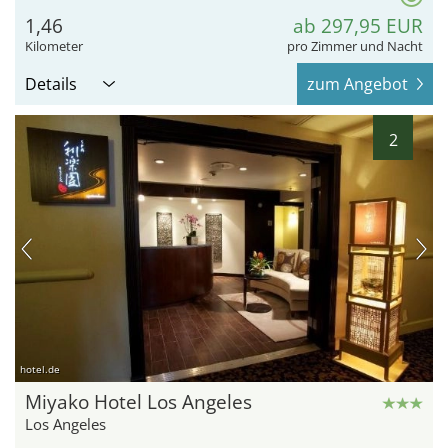
1,46
ab 297,95 EUR
Kilometer
pro Zimmer und Nacht
Details
zum Angebot
2
hotel.de
Miyako Hotel Los Angeles
Los Angeles