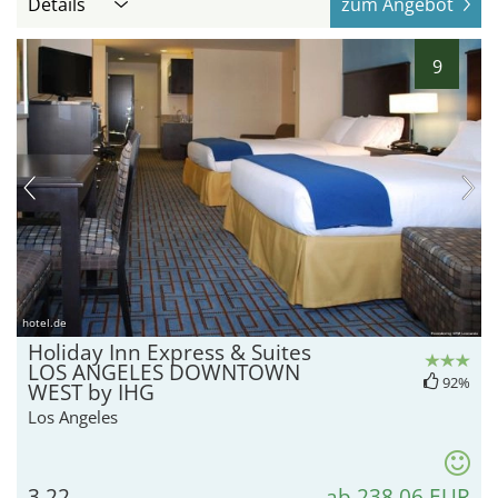
Details
zum Angebot
9
hotel.de
Holiday Inn Express & Suites
LOS ANGELES DOWNTOWN
92%
WEST by IHG
Los Angeles
3,22
ab 238,06 EUR