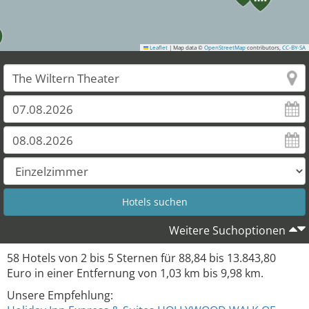
Leaflet
|
Map data ©
OpenStreetMap
contributors,
CC-BY-SA
50
53
58
Weitere Suchoptionen
58
Hotels von
2
bis
5
Sternen für
88,84
bis
13.843,80
Euro in einer Entfernung von
1,03
km bis
9,98
km.
Unsere Empfehlung: