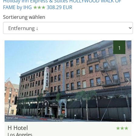
Holiday Inn Express & Suites HOLLYWOOD WALK OF
FAME by IHG
308.29 EUR
Sortierung wählen
1
hotel.de
H Hotel
Los Angeles