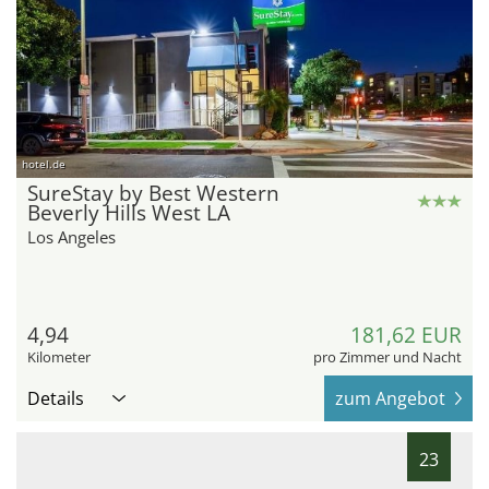
hotel.de
SureStay by Best Western
Beverly Hills West LA
Los Angeles
4,94
181,62 EUR
Kilometer
pro Zimmer und Nacht
Details
zum Angebot
23