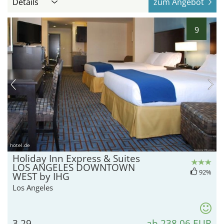
Details
zum Angebot
9
hotel.de
Holiday Inn Express & Suites
LOS ANGELES DOWNTOWN
92%
WEST by IHG
Los Angeles
3,29
ab 238,06 EUR