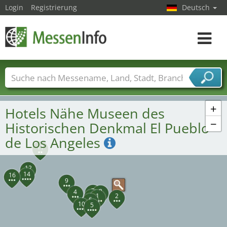
Login
Registrierung
Deutsch
21
18
Toggle
17
navigat
Messenamen
Länder
Städte
Branchen
Dienstleisterbranchen
+
Hotels Nähe Museen des
−
Historischen Denkmal El Pueblo
de Los Angeles
11
12
14
16
9
7
8
4
3
1
2
6
10
5