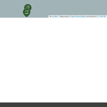
15
13
Leaflet
|
Map data ©
OpenStreetMap
contributors,
CC-BY-SA