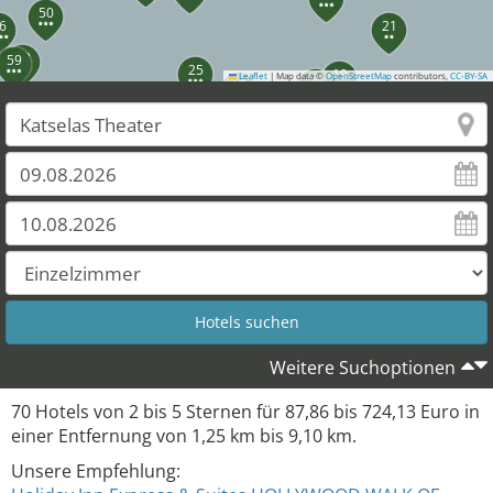
50
6
21
68
59
25
19
Leaflet
|
Map data ©
OpenStreetMap
contributors,
CC-BY-SA
20
17
45
48
44
36
37
55
28
49
54
43
52
53
58
42
56
29
31
35
30
39
Weitere Suchoptionen
70
Hotels von
2
bis
5
Sternen für
87,86
bis
724,13
Euro in
einer Entfernung von
1,25
km bis
9,10
km.
Unsere Empfehlung: