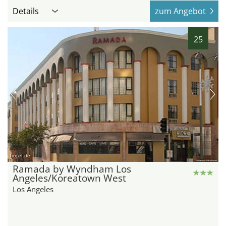
Details
zum Angebot
25
hotel.de
Ramada by Wyndham Los
Angeles/Koreatown West
Los Angeles