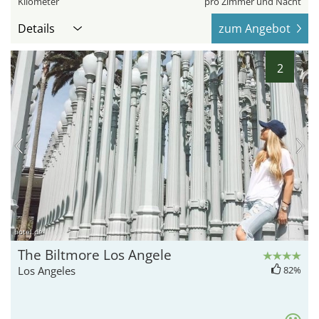
Kilometer
pro Zimmer und Nacht
Details
zum Angebot
2
hotel.de
The Biltmore Los Angele
Los Angeles
82%