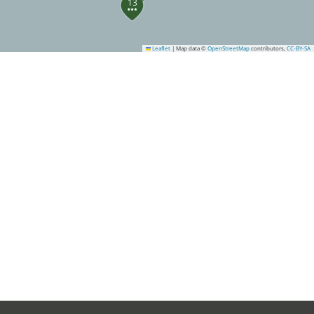
13
Leaflet
|
Map data ©
OpenStreetMap
contributors,
CC-BY-SA
39