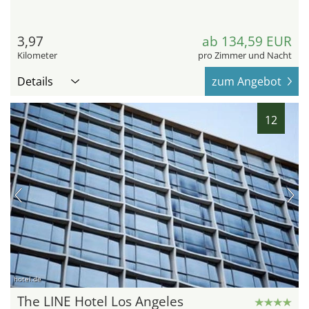
3,97
ab 134,59 EUR
Kilometer
pro Zimmer und Nacht
Details
zum Angebot
12
hotel.de
The LINE Hotel Los Angeles