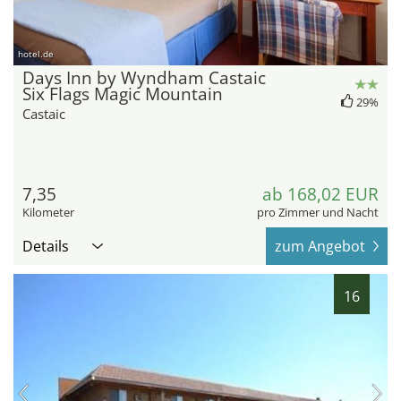
hotel.de
Days Inn by Wyndham Castaic
Six Flags Magic Mountain
29%
Castaic
7,35
ab 168,02 EUR
Kilometer
pro Zimmer und Nacht
Details
zum Angebot
16