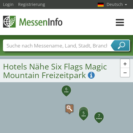
Login
Registrierung
Deutsch
Toggle
navigat
13
14
15
Messenamen
Länder
Städte
Branchen
Dienstleisterbranchen
+
Hotels Nähe Six Flags Magic
−
Mountain Freizeitpark
6
4
2
1
3
5
7