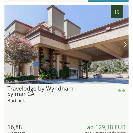
19
hotel.de
Travelodge by Wyndham
Sylmar CA
Burbank
16,88
ab 129,18 EUR
Kilometer
pro Zimmer und Nacht