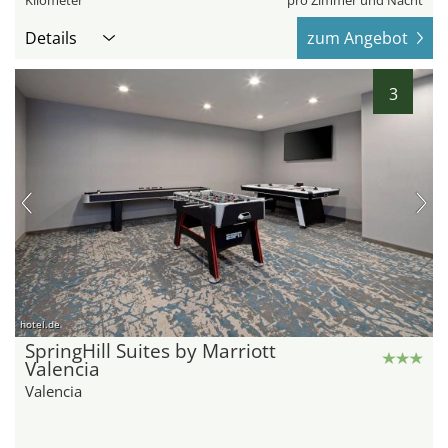
Kilometer
pro Zimmer und Nacht
Details
zum Angebot
3
hotel.de
SpringHill Suites by Marriott
Valencia
Valencia