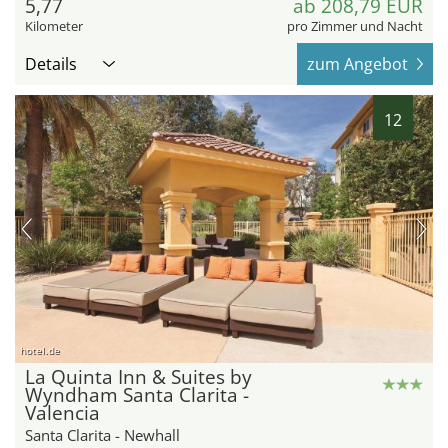
5,77
ab 208,79 EUR
Kilometer
pro Zimmer und Nacht
Details
zum Angebot
12
hotel.de
La Quinta Inn & Suites by
Wyndham Santa Clarita -
Valencia
Santa Clarita - Newhall