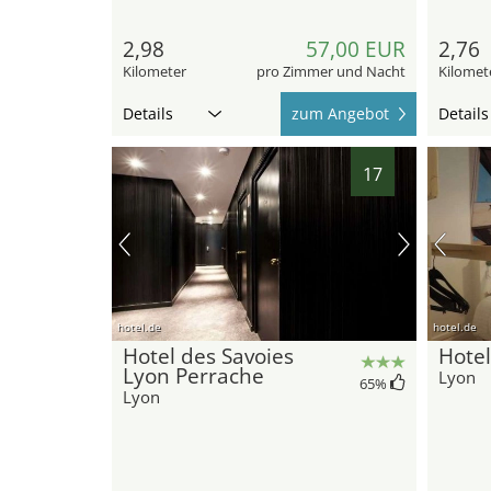
2,98
57,00 EUR
2,76
Kilometer
pro Zimmer und Nacht
Kilomet
Details
zum Angebot
Details
17
hotel.de
hotel.de
Hotel des Savoies
Hotel
Lyon Perrache
Lyon
65
%
Lyon