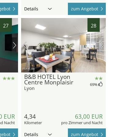
gebot
Details
zum Angebot
27
28
hotel.de
B&B HOTEL Lyon
Centre Monplaisir
69
%
Lyon
0 EUR
4,34
63,00 EUR
nd Nacht
Kilometer
pro Zimmer und Nacht
gebot
Details
zum Angebot