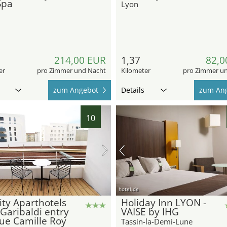
Spa
Lyon
214,00 EUR
1,37
82,0
er
pro Zimmer und Nacht
Kilometer
pro Zimmer u
zum Angebot
Details
zum An
10
hotel.de
ity Aparthotels
Holiday Inn LYON -
Garibaldi entry
VAISE by IHG
rue Camille Roy
Tassin-la-Demi-Lune