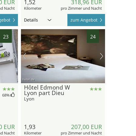
0 EUR
1,52
318,96 EUR
nd Nacht
Kilometer
pro Zimmer und Nacht
gebot
Details
zum Angebot
23
24
hotel.de
Hôtel Edmond W
Lyon part Dieu
68
%
Lyon
0 EUR
1,93
207,00 EUR
nd Nacht
Kilometer
pro Zimmer und Nacht