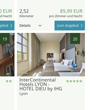
0 EUR
2,52
85,99 EUR
nd Nacht
Kilometer
pro Zimmer und Nacht
gebot
Details
zum Angebot
19
20
hotel.de
InterContinental
Hotels LYON -
HOTEL DIEU by IHG
Lyon