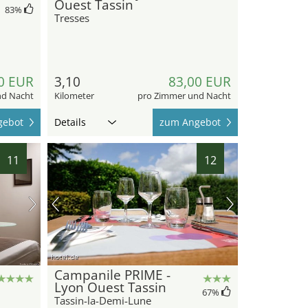
Ouest Tassin
83
%
Tresses
0 EUR
3,10
83,00 EUR
nd Nacht
Kilometer
pro Zimmer und Nacht
gebot
Details
zum Angebot
11
12
hotel.de
Campanile PRIME -
Lyon Ouest Tassin
67
%
Tassin-la-Demi-Lune