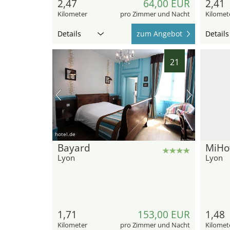
2,47
64,00 EUR
2,41
Kilometer
pro Zimmer und Nacht
Kilomet
Details
zum Angebot
Details
21
hotel.de
Bayard
MiHo
Lyon
Lyon
1,71
153,00 EUR
1,48
Kilometer
pro Zimmer und Nacht
Kilomet