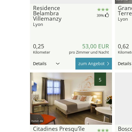
Residence
Gran
Belambra
Terr
39
%
Villemanzy
Lyon
Lyon
0,25
53,00 EUR
0,62
Kilometer
pro Zimmer und Nacht
Kilomet
Details
zum Angebot
Details
5
hotel.de
Citadines Presqu’île
Bosco