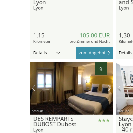
Lyon
and 
Lyon
Lyon
1,15
105,00 EUR
1,30
Kilometer
pro Zimmer und Nacht
Kilomet
Details
zum Angebot
Details
9
hotel.de
hotel.de
DES REMPARTS
Stayc
DUBOST Dubost
Lyon 
- 40 
Lyon