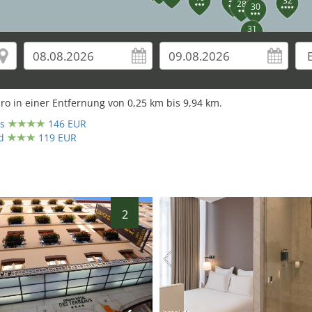
32
28
30
31
34
ro in einer Entfernung von
0,25
km bis
9,94
km.
es
146 EUR
d
119 EUR
42
2
hotel.de