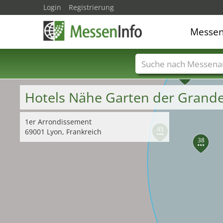
Login
Registrierung
Messe
44
Messenamen
Län
Hotels Nähe Garten der Grand
1er Arrondissement
45
69001 Lyon, Frankreich
38