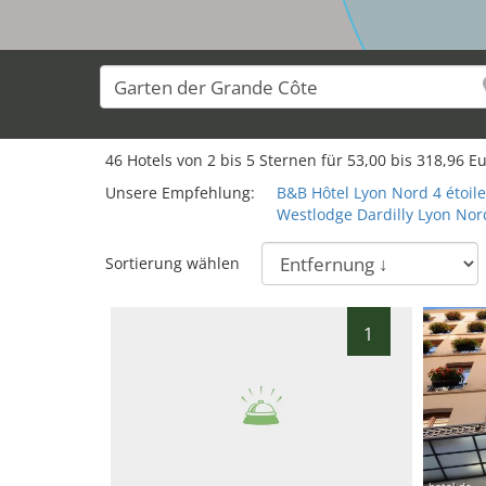
46
Hotels von
2
bis
5
Sternen für
53,00
bis
318,96
Eu
Unsere Empfehlung:
B&B Hôtel Lyon Nord 4 étoil
Westlodge Dardilly Lyon Nor
Sortierung wählen
1
hotel.de