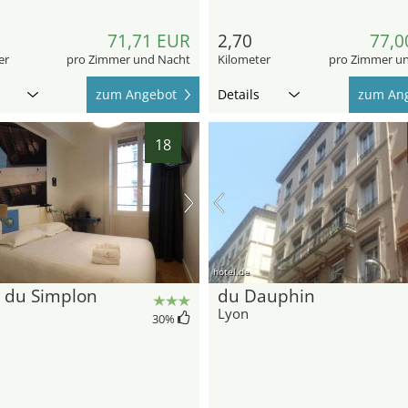
71,71 EUR
2,70
77,0
er
pro Zimmer und Nacht
Kilometer
pro Zimmer u
zum Angebot
Details
zum An
18
hotel.de
 du Simplon
du Dauphin
Lyon
30
%