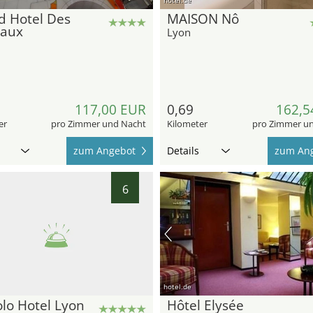
d Hotel Des
MAISON Nô
eaux
Lyon
117,00 EUR
0,69
162,5
er
pro Zimmer und Nacht
Kilometer
pro Zimmer u
zum Angebot
Details
zum An
6
hotel.de
lo Hotel Lyon
Hôtel Elysée