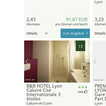
Lyon
2,43
91,87 EUR
3,23
Kilometer
pro Zimmer und Nacht
Kilomet
Details
zum Angebot
Details
13
hotel.de
hotel.de
B&B HOTEL Lyon
PREM
Caluire Cité
LYON
44
%
Internationale 3
Gare 
étoiles
Part 
Caluire-et-Cuire
Lyon