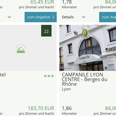
65,45 EUR
1,78
84,0
er
pro Zimmer und Nacht
Kilometer
pro Zimmer u
zum Angebot
Details
zum An
22
hotel.de
tel
CAMPANILE LYON
CENTRE - Berges du
Rhône
Lyon
183,70 EUR
1,86
84,0
er
pro Zimmer und Nacht
Kilometer
pro Zimmer u