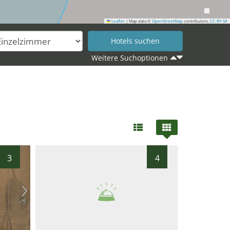
Leaflet
|
Map data ©
OpenStreetMap
contributors,
CC-BY-SA
41
40
35
43
Weitere Suchoptionen
46
3
4