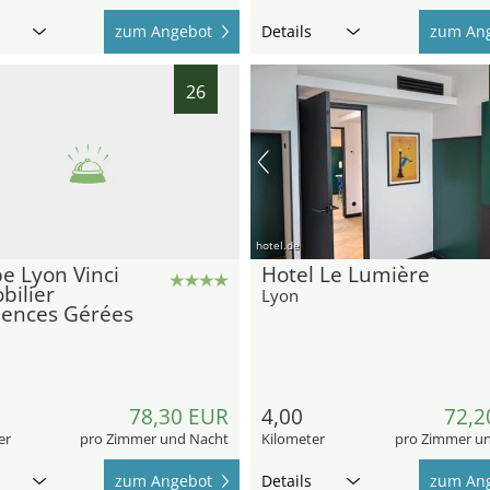
zum Angebot
Details
zum An
26
hotel.de
e Lyon Vinci
Hotel Le Lumière
bilier
Lyon
dences Gérées
78,30 EUR
4,00
72,2
er
pro Zimmer und Nacht
Kilometer
pro Zimmer u
zum Angebot
Details
zum An