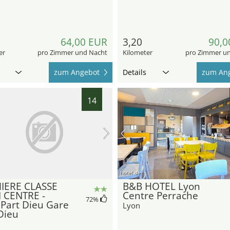
64,00 EUR
3,20
90,0
er
pro Zimmer und Nacht
Kilometer
pro Zimmer u
zum Angebot
Details
zum An
14
hotel.de
IERE CLASSE
B&B HOTEL Lyon
 CENTRE -
Centre Perrache
72
%
Part Dieu Gare
Lyon
Dieu