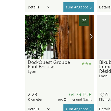
Details
zum Angebot
Details
25
hotel.de
DockOuest Groupe
Bikub
Paul Bocuse
Immo
Rési
Lyon
Lyon
2,28
64,79 EUR
3,55
Kilometer
pro Zimmer und Nacht
Kilomet
Details
zum Angebot
Details