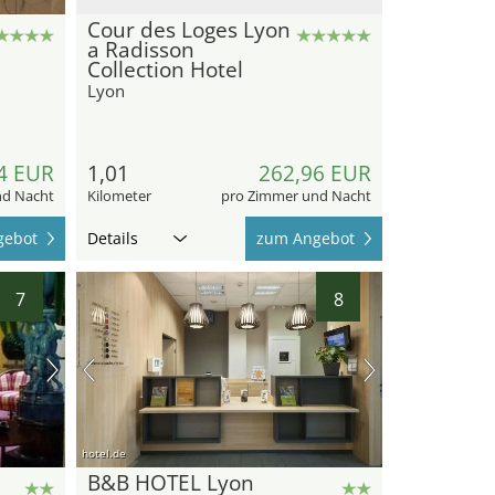
Cour des Loges Lyon
a Radisson
Collection Hotel
Lyon
4 EUR
1,01
262,96 EUR
nd Nacht
Kilometer
pro Zimmer und Nacht
gebot
Details
zum Angebot
7
8
hotel.de
B&B HOTEL Lyon