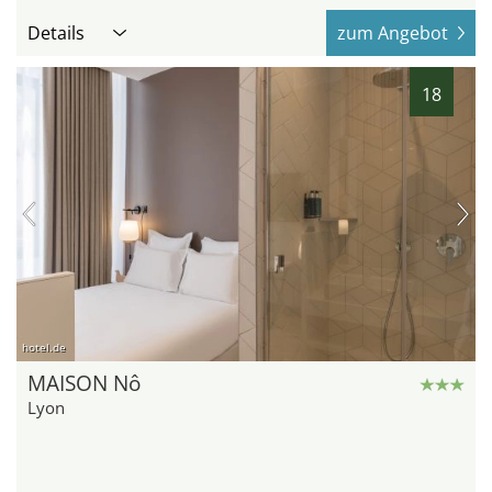
Details
zum Angebot
18
hotel.de
MAISON Nô
Lyon