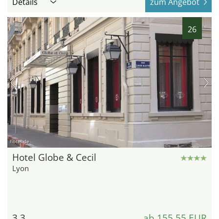
Details
zum Angebot
26
hotel.de
Hotel Globe & Cecil
Lyon
3,3
ab 155,55 EUR