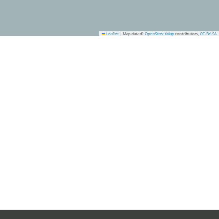
Leaflet
|
Map data ©
OpenStreetMap
contributors,
CC-BY-SA