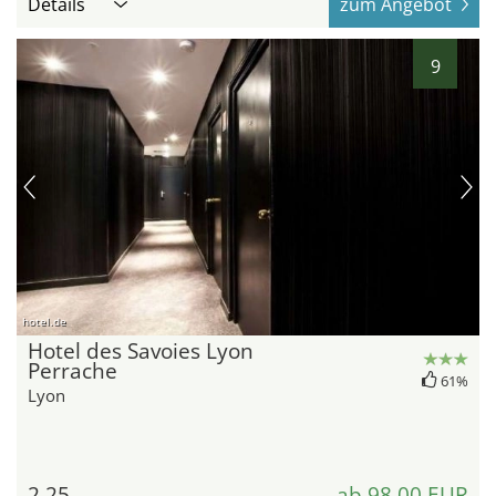
Details
zum Angebot
9
hotel.de
Hotel des Savoies Lyon
Perrache
61%
Lyon
2,25
ab 98,00 EUR