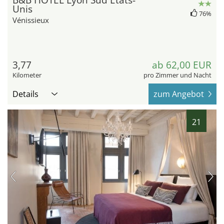
B&B HOTEL Lyon Sud États-
Unis
76%
Vénissieux
3,77
ab 62,00 EUR
Kilometer
pro Zimmer und Nacht
Details
zum Angebot
21