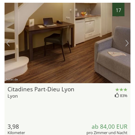
17
hotel.de
Citadines Part-Dieu Lyon
Lyon
83%
3,98
ab 84,00 EUR
Kilometer
pro Zimmer und Nacht