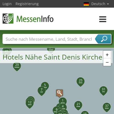
Login
Registrierung
Deutsch
Toggle
navigat
Messenamen
Länder
Städte
Branchen
34
40
43
41
Dienstleisterbranchen
+
Hotels Nähe Saint Denis Kirche
−
29
25
5
31
7
22
18
1
12
21
37
3
4
6
8
2
9
15