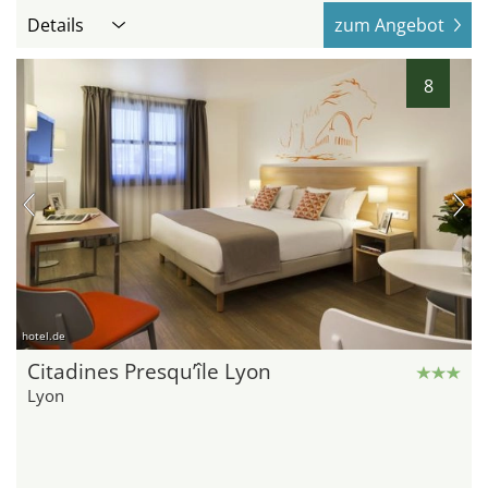
Details
zum Angebot
8
hotel.de
Citadines Presqu’île Lyon
Lyon