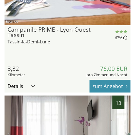
hotel.de
Campanile PRIME - Lyon Ouest
Tassin
67
%
Tassin-la-Demi-Lune
3,32
76,00 EUR
Kilometer
pro Zimmer und Nacht
Details
zum Angebot
13