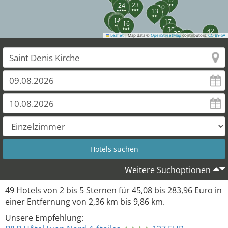
27
26
23
24
10
13
20
28
11
19
14
17
16
33
42
35
30
Leaflet
|
Map data ©
OpenStreetMap
contributors,
CC-BY-SA
32
36
39
49
Weitere Suchoptionen
49
Hotels von
2
bis
5
Sternen für
45,08
bis
283,96
Euro in
einer Entfernung von
2,36
km bis
9,86
km.
Unsere Empfehlung: