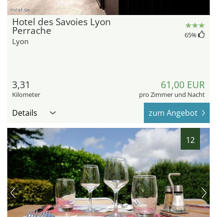
hotel.de
Hotel des Savoies Lyon
Perrache
65
%
Lyon
3,31
61,00 EUR
Kilometer
pro Zimmer und Nacht
Details
zum Angebot
12