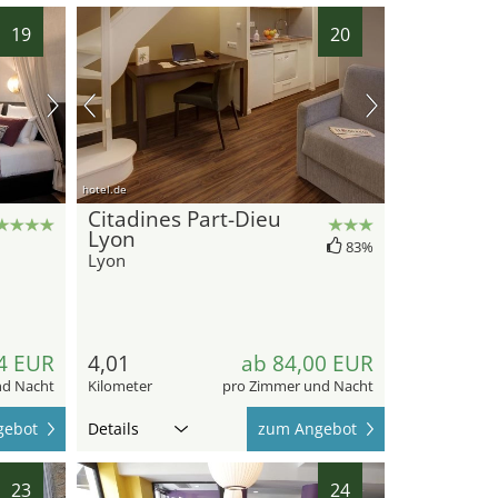
19
20
hotel.de
Citadines Part-Dieu
Lyon
83%
Lyon
4 EUR
4,01
ab 84,00 EUR
nd Nacht
Kilometer
pro Zimmer und Nacht
gebot
Details
zum Angebot
23
24