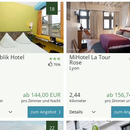
18
hotel.de
lik Hotel
MiHotel La Tour
Rose
76%
Lyon
ab 144,00 EUR
2,44
ab 156,7
er
pro Zimmer und Nacht
Kilometer
pro Zimmer u
zum Angebot
Details
zum An
22