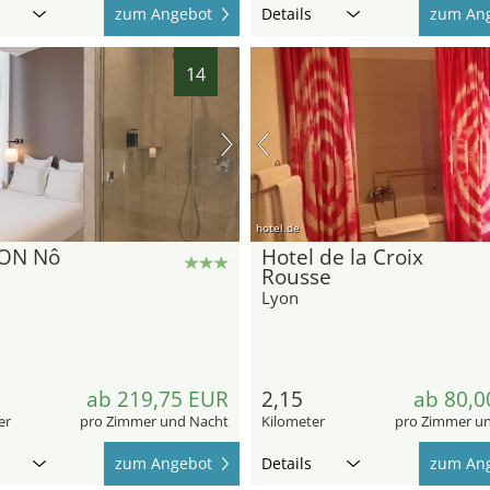
zum Angebot
Details
zum An
14
hotel.de
ON Nô
Hotel de la Croix
Rousse
Lyon
ab 219,75 EUR
2,15
ab 80,0
er
pro Zimmer und Nacht
Kilometer
pro Zimmer u
zum Angebot
Details
zum An