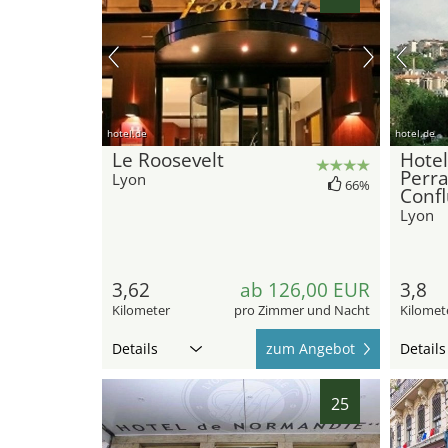
hotel.de
hotel.de
Le Roosevelt
Hotel
Perr
Lyon
66%
Conf
Lyon
3,62
ab 126,00 EUR
3,8
Kilometer
pro Zimmer und Nacht
Kilomet
Details
zum Angebot
Details
25