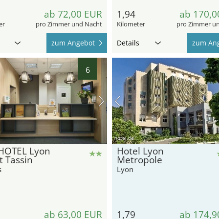
ab 72,00 EUR
1,94
ab 170,0
er
pro Zimmer und Nacht
Kilometer
pro Zimmer u
zum Angebot
Details
zum An
6
hotel.de
HOTEL Lyon
Hotel Lyon
 Tassin
Metropole
s
Lyon
ab 63,00 EUR
1,79
ab 174,9