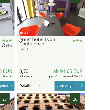
hotel.de
greet hotel Lyon
Confluence
61%
Lyon
0 EUR
3,73
ab 91,65 EUR
nd Nacht
Kilometer
pro Zimmer und Nacht
gebot
Details
zum Angebot
27
28