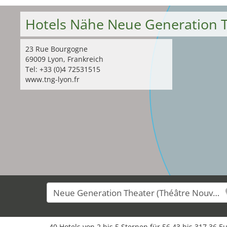
Hotels Nähe Neue Generation T
23 Rue Bourgogne
69009 Lyon, Frankreich
Tel: +33 (0)4 72531515
www.tng-lyon.fr
40 Hotels von 2 bis 5 Sternen für 56,43 bis 317,36 E