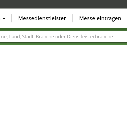
n
Messedienstleister
Messe eintragen
der
Städte
Branchen
Dienstleisterbranchen