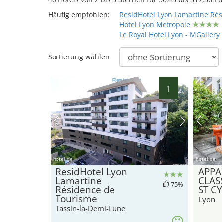
Häufig empfohlen:
ResidHotel Lyon Lamartine Ré
Hotel Lyon Metropole
Le Royal Hotel Lyon - MGallery 
Sortierung wählen
1
hotel.de
hotel.de
ResidHotel Lyon
APPA
Lamartine
CLAS
75%
Résidence de
ST C
Tourisme
Lyon
Tassin-la-Demi-Lune