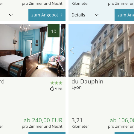
er
pro Zimmer und Nacht
Kilometer
pro Zimmer u
zum Angebot
Details
zum An
10
hotel.de
rd
du Dauphin
Lyon
53%
ab 240,00 EUR
3,21
ab 106,0
er
pro Zimmer und Nacht
Kilometer
pro Zimmer u