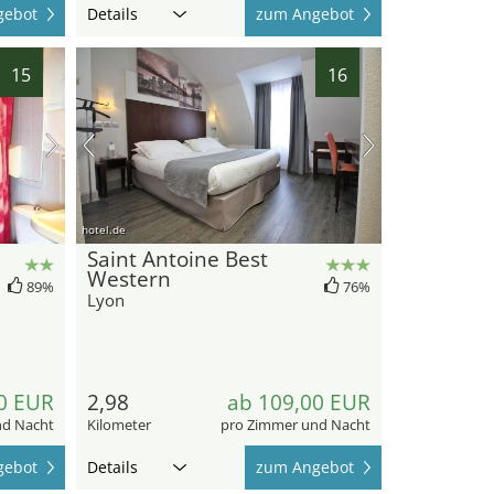
gebot
Details
zum Angebot
15
16
hotel.de
Saint Antoine Best
Western
89%
76%
Lyon
0 EUR
2,98
ab 109,00 EUR
nd Nacht
Kilometer
pro Zimmer und Nacht
gebot
Details
zum Angebot