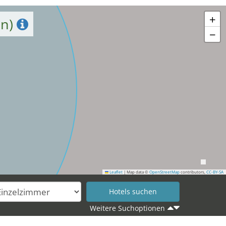
+
on)
−
Leaflet
|
Map data ©
OpenStreetMap
contributors,
CC-BY-SA
Weitere Suchoptionen