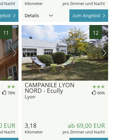
nd Nacht
Kilometer
pro Zimmer und Nacht
gebot
Details
zum Angebot
11
12
hotel.de
CAMPANILE LYON
NORD - Ecully
78%
66%
Lyon
0 EUR
3,18
ab 69,00 EUR
nd Nacht
Kilometer
pro Zimmer und Nacht