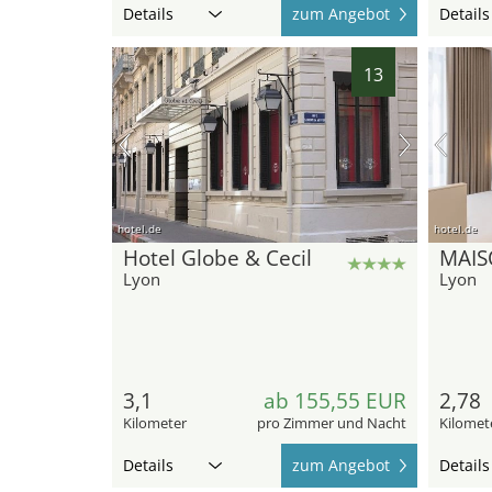
Details
zum Angebot
Details
13
hotel.de
hotel.de
Hotel Globe & Cecil
MAIS
Lyon
Lyon
3,1
ab 155,55 EUR
2,78
Kilometer
pro Zimmer und Nacht
Kilomet
Details
zum Angebot
Details