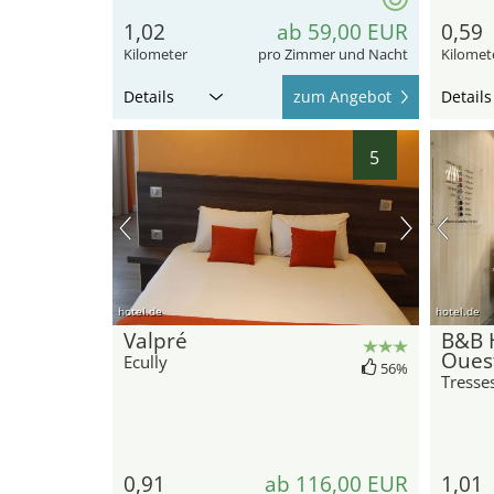
1,02
ab 59,00 EUR
0,59
Kilometer
pro Zimmer und Nacht
Kilomet
Details
zum Angebot
Details
5
hotel.de
hotel.de
Valpré
B&B 
Ouest
Ecully
56%
Tresse
0,91
ab 116,00 EUR
1,01