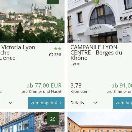
hotel.de
 Victoria Lyon
CAMPANILE LYON
ache
CENTRE - Berges du
33%
luence
Rhône
Lyon
ab 77,00 EUR
3,78
ab 91,0
er
pro Zimmer und Nacht
Kilometer
pro Zimmer u
zum Angebot
Details
zum An
26