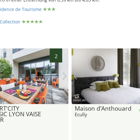
sidence de Tourisme
Collection
2
hotel.de
RT'CITY
Maison d’Anthouard
SIC LYON VAISE
Ecully
YR