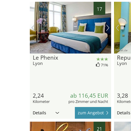
17
hotel.de
hotel.de
Le Phenix
Repub
Lyon
Lyon
71%
2,24
ab 116,45 EUR
3,28
Kilometer
pro Zimmer und Nacht
Kilomet
Details
zum Angebot
Details
21