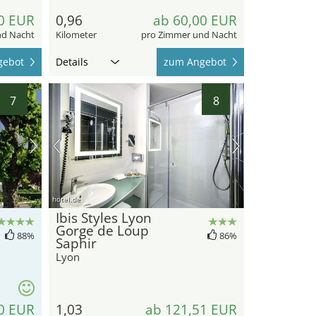
0 EUR
0,96
ab 60,00 EUR
nd Nacht
Kilometer
pro Zimmer und Nacht
gebot
Details
zum Angebot
7
8
hotel.de
Ibis Styles Lyon
Gorge de Loup
88%
86%
Saphir
Lyon
0 EUR
1,03
ab 121,51 EUR