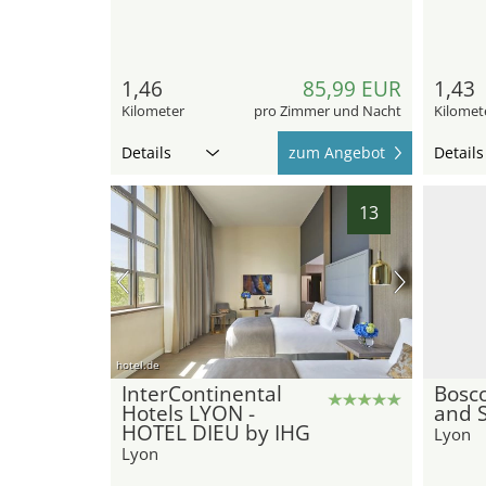
1,46
85,99 EUR
1,43
Kilometer
pro Zimmer und Nacht
Kilomet
Details
zum Angebot
Details
13
hotel.de
InterContinental
Bosco
Hotels LYON -
and 
HOTEL DIEU by IHG
Lyon
Lyon