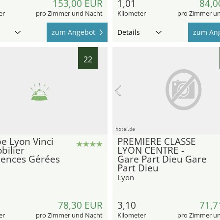
153,00 EUR
1,01
84,0
er
pro Zimmer und Nacht
Kilometer
pro Zimmer u
zum Angebot
Details
zum An
22
hotel.de
e Lyon Vinci
PREMIERE CLASSE
bilier
LYON CENTRE -
dences Gérées
Gare Part Dieu Gare
Part Dieu
Lyon
78,30 EUR
3,10
71,7
er
pro Zimmer und Nacht
Kilometer
pro Zimmer u