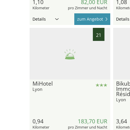
1,10
82,00 EUR
1,08
Kilometer
pro Zimmer und Nacht
Kilomet
Details
zum Angebot
Details
21
MiHotel
Bikub
Immo
Lyon
Rési
Lyon
0,94
183,70 EUR
3,64
Kilometer
pro Zimmer und Nacht
Kilomet