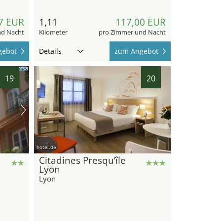
7 EUR
1,11
117,00 EUR
nd Nacht
Kilometer
pro Zimmer und Nacht
gebot
Details
zum Angebot
19
20
hotel.de
Citadines Presqu’île
Lyon
Lyon