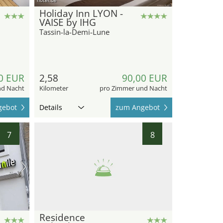
Holiday Inn LYON -
VAISE by IHG
Tassin-la-Demi-Lune
0 EUR
2,58
90,00 EUR
nd Nacht
Kilometer
pro Zimmer und Nacht
gebot
Details
zum Angebot
7
8
Residence