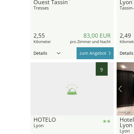
Ouest Tassin
Lyon 
Tresses
Tassin
2,55
83,00 EUR
2,49
Kilometer
pro Zimmer und Nacht
Kilomet
Details
zum Angebot
Details
9
hotel.de
HOTELO
Hotel
Lyon
Lyon
Lyon