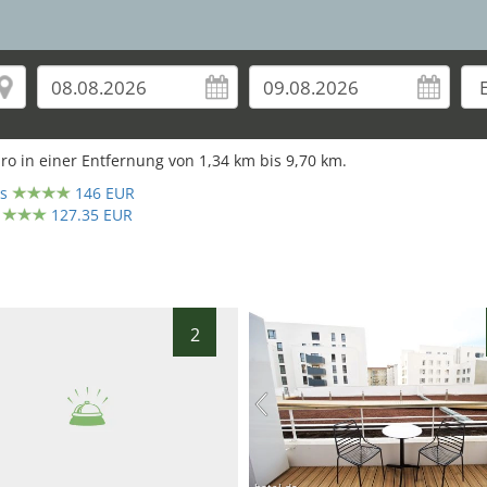
32
ro in einer Entfernung von
1,34
km bis
9,70
km.
es
146 EUR
38
127.35 EUR
40
2
hotel.de