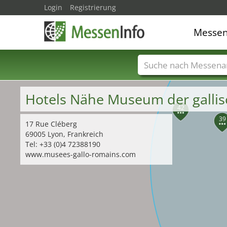
Login
Registrierung
Messe
43
Messenamen
Län
Hotels Nähe Museum der gallisc
42
39
17 Rue Cléberg
69005 Lyon, Frankreich
Tel: +33 (0)4 72388190
www.musees-gallo-romains.com