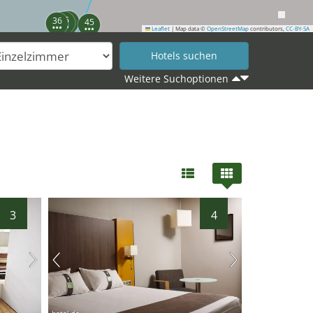
41
35
36
45
Leaflet
|
Map data ©
OpenStreetMap
contributors,
CC-BY-SA
Weitere Suchoptionen
44
3
4
hotel.de