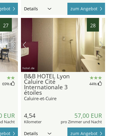
gebot
Details
zum Angebot
27
28
hotel.de
B&B HOTEL Lyon
Caluire Cité
69
%
44
%
Internationale 3
étoiles
Caluire-et-Cuire
0 EUR
4,54
57,00 EUR
nd Nacht
Kilometer
pro Zimmer und Nacht
gebot
Details
zum Angebot