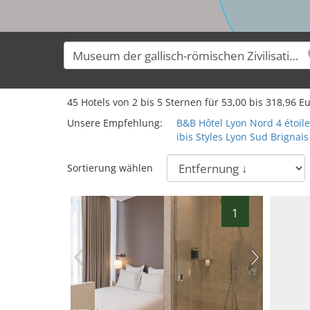
45
Hotels von
2
bis
5
Sternen für
53,00
bis
318,96
Eu
Unsere Empfehlung:
B&B Hôtel Lyon Nord 4 étoil
ibis Styles Lyon Sud Brignais
Sortierung wählen
1
hotel.de