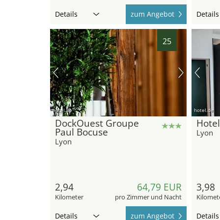
Details
zum Angebot
Details
25
hotel.de
hotel.de
DockOuest Groupe
Hotel
Paul Bocuse
Lyon
Lyon
2,94
64,79 EUR
3,98
Kilometer
pro Zimmer und Nacht
Kilomet
Details
zum Angebot
Details