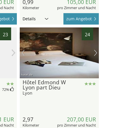
0 EUR
0,99
105,00 EUR
nd Nacht
Kilometer
pro Zimmer und Nacht
gebot
Details
zum Angebot
23
24
hotel.de
Hôtel Edmond W
Lyon part Dieu
72
%
Lyon
1 EUR
2,97
207,00 EUR
nd Nacht
Kilometer
pro Zimmer und Nacht