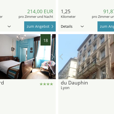
214,00 EUR
1,25
91,8
er
pro Zimmer und Nacht
Kilometer
pro Zimmer u
zum Angebot
Details
zum An
18
hotel.de
rd
du Dauphin
Lyon