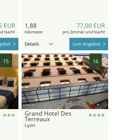
5 EUR
1,88
77,00 EUR
nd Nacht
Kilometer
pro Zimmer und Nacht
gebot
Details
zum Angebot
15
16
hotel.de
Grand Hotel Des
Terreaux
Lyon