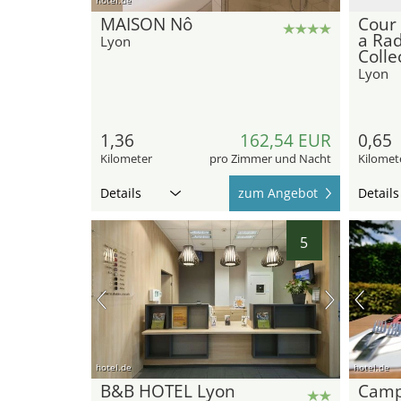
MAISON Nô
Cour 
a Rad
Lyon
Colle
Lyon
1,36
162,54 EUR
0,65
Kilometer
pro Zimmer und Nacht
Kilomet
Details
zum Angebot
Details
5
hotel.de
hotel.de
B&B HOTEL Lyon
Camp