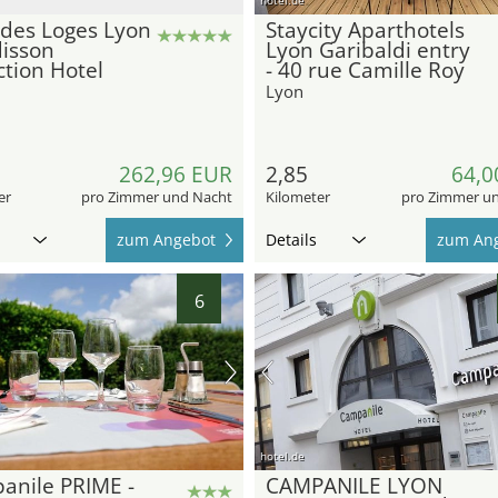
des Loges Lyon
Staycity Aparthotels
isson
Lyon Garibaldi entry
ction Hotel
- 40 rue Camille Roy
Lyon
262,96 EUR
2,85
64,0
er
pro Zimmer und Nacht
Kilometer
pro Zimmer u
zum Angebot
Details
zum An
6
hotel.de
anile PRIME -
CAMPANILE LYON