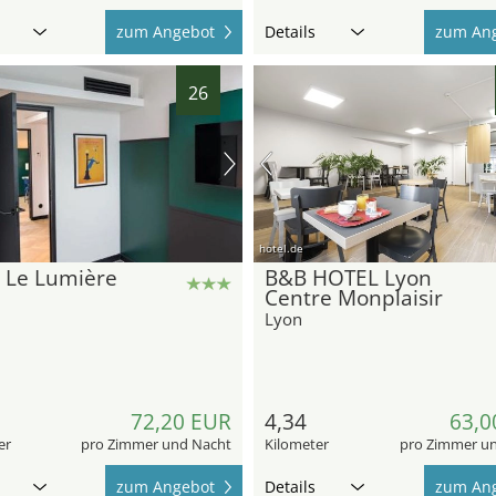
zum Angebot
Details
zum An
26
hotel.de
 Le Lumière
B&B HOTEL Lyon
Centre Monplaisir
Lyon
72,20 EUR
4,34
63,0
er
pro Zimmer und Nacht
Kilometer
pro Zimmer u
zum Angebot
Details
zum An