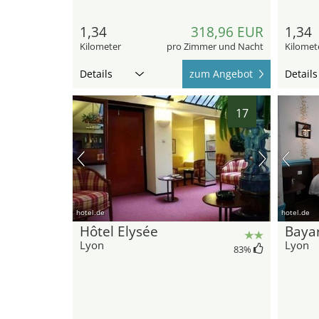
1,34
318,96 EUR
1,34
Kilometer
pro Zimmer und Nacht
Kilomet
Details
zum Angebot
Details
17
hotel.de
hotel.de
Hôtel Elysée
Baya
Lyon
Lyon
83
%