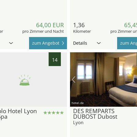
64,00 EUR
1,36
65,4
er
pro Zimmer und Nacht
Kilometer
pro Zimmer u
zum Angebot
Details
zum An
14
hotel.de
lo Hotel Lyon
DES REMPARTS
Spa
DUBOST Dubost
Lyon