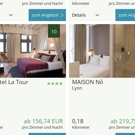
er
pro Zimmer und Nacht
Kilometer
pro Zimmer u
zum Angebot
Details
zum An
10
hotel.de
el La Tour
MAISON Nô
Lyon
ab 156,74 EUR
0,18
ab 219,7
er
pro Zimmer und Nacht
Kilometer
pro Zimmer u