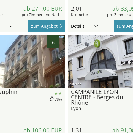
ab 271,00 EUR
2,01
ab 83,0
er
pro Zimmer und Nacht
Kilometer
pro Zimmer u
zum Angebot
Details
zum An
6
hotel.de
auphin
CAMPANILE LYON
CENTRE - Berges du
78%
Rhône
Lyon
ab 106,00 EUR
1,31
ab 91,0