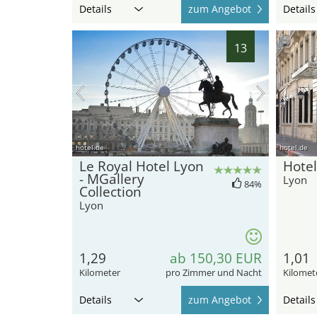
Details
zum Angebot
Details
13
hotel.de
hotel.de
Le Royal Hotel Lyon
Hotel
- MGallery
Lyon
84%
Collection
Lyon
1,29
ab 150,30 EUR
1,01
Kilometer
pro Zimmer und Nacht
Kilomet
Details
zum Angebot
Details