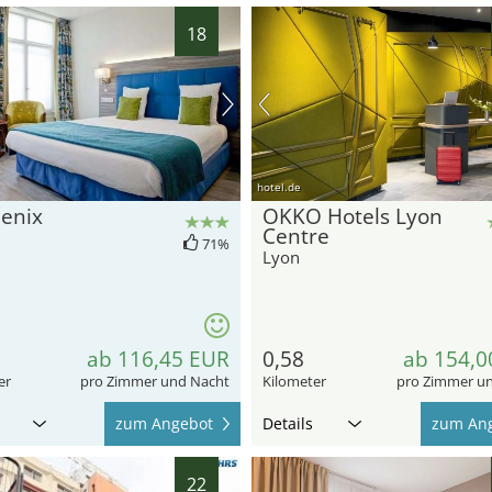
18
hotel.de
enix
OKKO Hotels Lyon
Centre
71%
Lyon
ab 116,45 EUR
0,58
ab 154,0
er
pro Zimmer und Nacht
Kilometer
pro Zimmer u
zum Angebot
Details
zum An
22