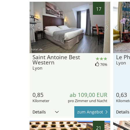
17
hotel.de
hotel.de
Saint Antoine Best
Le Ph
Western
Lyon
76%
Lyon
0,85
ab 109,00 EUR
0,63
Kilometer
pro Zimmer und Nacht
Kilomet
Details
zum Angebot
Details
21