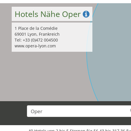
Hotels Nähe Oper
1 Place de la Comédie
69001 Lyon, Frankreich
Tel: +33 (0)472 004500
www.opera-lyon.com
40 Hotels von 2 bis 5 Sternen für 56,43 bis 317,36 E