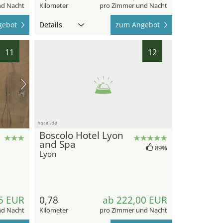
nd Nacht
Kilometer
pro Zimmer und Nacht
gebot
Details
zum Angebot
11
12
hotel.de
Boscolo Hotel Lyon
and Spa
89%
Lyon
5 EUR
0,78
ab 222,00 EUR
nd Nacht
Kilometer
pro Zimmer und Nacht