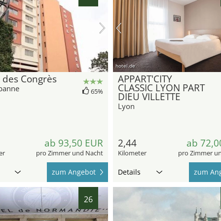
hotel.de
 des Congrès
APPART'CITY
CLASSIC LYON PART
rbanne
65%
DIEU VILLETTE
Lyon
ab 93,50 EUR
2,44
ab 72,0
er
pro Zimmer und Nacht
Kilometer
pro Zimmer u
zum Angebot
Details
zum An
26