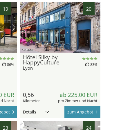
19
20
hotel.de
Hôtel Silky by
HappyCulture
86%
83%
Lyon
0 EUR
0,56
ab 225,00 EUR
nd Nacht
Kilometer
pro Zimmer und Nacht
gebot
Details
zum Angebot
23
24