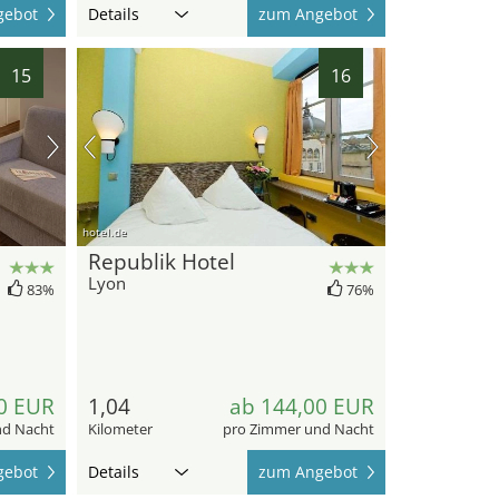
gebot
Details
zum Angebot
15
16
hotel.de
Republik Hotel
Lyon
83%
76%
0 EUR
1,04
ab 144,00 EUR
nd Nacht
Kilometer
pro Zimmer und Nacht
gebot
Details
zum Angebot