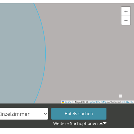
+
−
Leaflet
|
Map data ©
OpenStreetMap
contributors,
CC-BY-SA
Weitere Suchoptionen