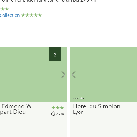
Collection
2
hotel.de
l Edmond W
Hotel du Simplon
part Dieu
Lyon
87%