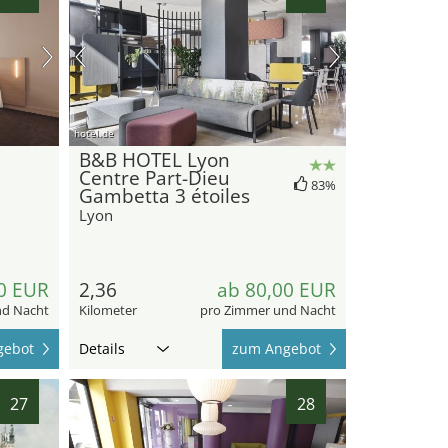
hotel.de
B&B HOTEL Lyon
Centre Part-Dieu
83%
Gambetta 3 étoiles
Lyon
0 EUR
2,36
ab 80,00 EUR
nd Nacht
Kilometer
pro Zimmer und Nacht
gebot
Details
zum Angebot
27
28