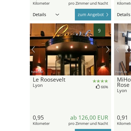
Kilometer
pro Zimmer und Nacht
Kilomet
Details
zum Angebot
Details
9
hotel.de
hotel.de
Le Roosevelt
MiHot
Rose
Lyon
66%
Lyon
0,95
ab 126,00 EUR
0,91
Kilometer
pro Zimmer und Nacht
Kilomet