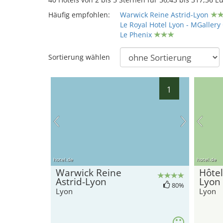
Häufig empfohlen:
Warwick Reine Astrid-Lyon
Le Royal Hotel Lyon - MGallery 
Le Phenix
Sortierung wählen
1
hotel.de
hotel.de
Warwick Reine
Hôte
Astrid-Lyon
Lyon 
80%
Lyon
Lyon