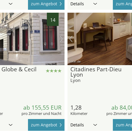
zum Angebot
Details
zum An
14
hotel.de
 Globe & Cecil
Citadines Part-Dieu
Lyon
Lyon
ab 155,55 EUR
1,28
ab 84,0
er
pro Zimmer und Nacht
Kilometer
pro Zimmer u
zum Angebot
Details
zum An