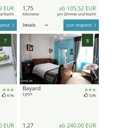
9 EUR
1,75
ab 105,52 EUR
nd Nacht
Kilometer
pro Zimmer und Nacht
gebot
Details
zum Angebot
7
8
hotel.de
Bayard
Lyon
61%
53%
0 EUR
1,27
ab 240,00 EUR