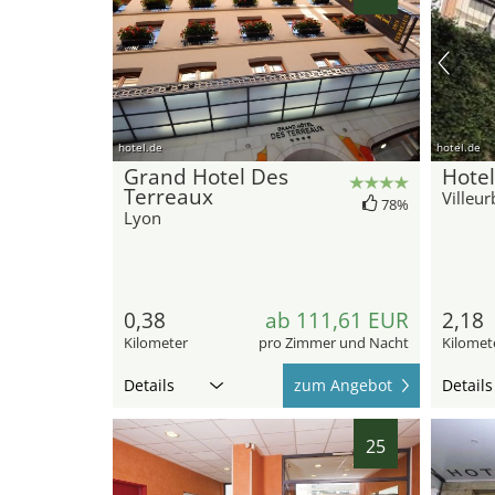
hotel.de
hotel.de
Grand Hotel Des
Hotel
Terreaux
Villeu
78%
Lyon
0,38
ab 111,61 EUR
2,18
Kilometer
pro Zimmer und Nacht
Kilomet
Details
zum Angebot
Details
25