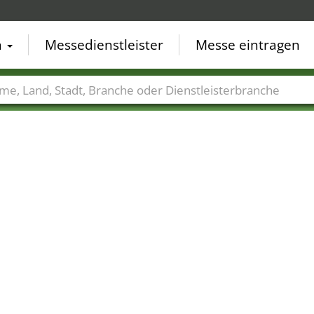
n
Messedienstleister
Messe eintragen
der
Städte
Branchen
Dienstleisterbranchen