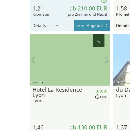
1,21
ab 210,00 EUR
1,58
Kilometer
pro Zimmer und Nacht
Kilomet
Details
zum Angebot
Details
5
hotel.de
hotel.de
Hotel La Residence
du D
Lyon
Lyon
69%
Lyon
1,46
ab 130,00 EUR
1,37