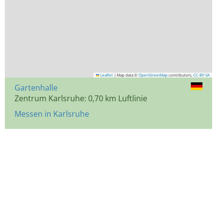
Leaflet
|
Map data ©
OpenStreetMap
contributors,
CC-BY-SA
Gartenhalle
Zentrum Karlsruhe: 0,70 km Luftlinie
Messen in Karlsruhe