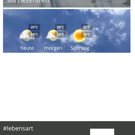
Messezentren
20°C
24°C
25°C
14°C
14°C
14°C
heute
morgen
Sonntag
#lebensart