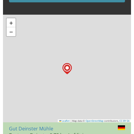
+
−
Leaflet
|
Map data ©
OpenStreetMap
contributors,
CC-BY-SA
Gut Deinster Mühle