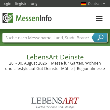
Login
Registrierung
Deutsch
Toggle
navigat
Messenamen
Länder
Städte
Branchen
Dienstleisterbranchen
LebensArt Deinste
28. - 30. August 2026 | Messe für Garten, Wohnen
und Lifestyle auf Gut Deinster Mühle | Regionalmesse