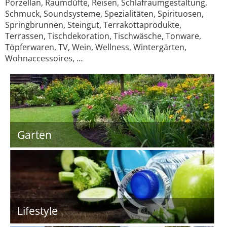
Porzellan, Raumdüfte, Reisen, Schlafraumgestaltung,
Schmuck, Soundsysteme, Spezialitäten, Spirituosen,
Springbrunnen, Steingut, Terrakottaprodukte,
Terrassen, Tischdekoration, Tischwäsche, Tonware,
Töpferwaren, TV, Wein, Wellness, Wintergärten,
Wohnaccessoires, …
Garten
Lifestyle