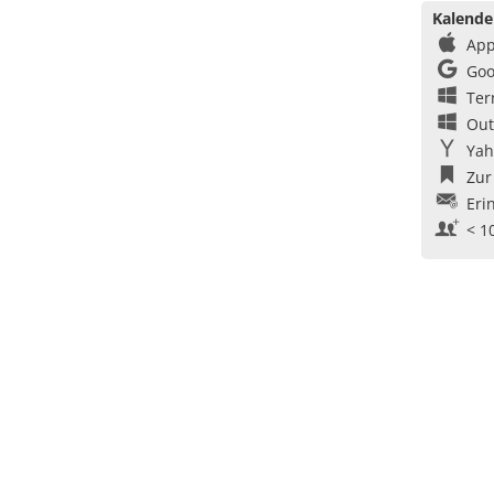
Kalende
App
Goo
Ter
Out
Yah
Zur
Eri
< 1