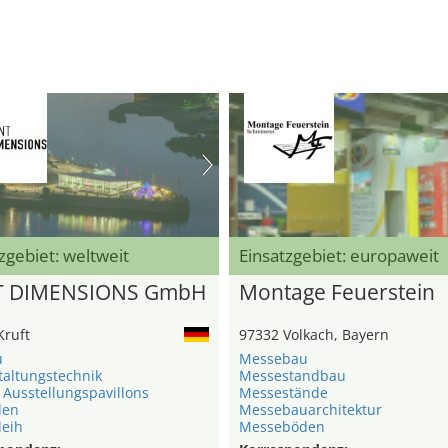
zgebiet: weltweit
Einsatzgebiet: europaweit
T DIMENSIONS GmbH
Montage Feuerstein
Kruft
97332 Volkach, Bayern
u
Messebau
taltungstechnik
Messestandbau
 Ausstellungspavillons
Messestände
len
Messebauarchitektur
leih
Messeböden