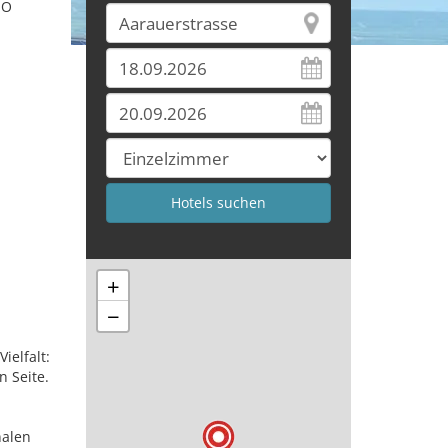
IO
+
−
ielfalt:
n Seite.
nalen