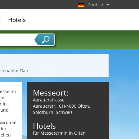
Deutsch
Hotels
ionalem Flair
Messeort:
messe im
 im
Aarauerstrasse,
r in
Aarauerstr., CH-4600 Olten,
 und
Solothurn, Schweiz
wird die
Hotels
der
für Messetermin in Olten
rellen