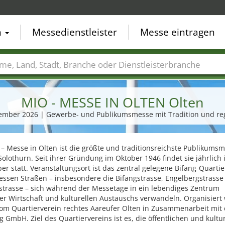
n
Messedienstleister
Messe eintragen
der
Städte
Branchen
Dienstleisterbranchen
MIO - MESSE IN OLTEN Olten
ptember 2026 | Gewerbe- und Publikumsmesse mit Tradition und reg
– Messe in Olten ist die größte und traditionsreichste Publikums
olothurn. Seit ihrer Gründung im Oktober 1946 findet sie jährlich
r statt. Veranstaltungsort ist das zentral gelegene Bifang-Quartie
essen Straßen – insbesondere die Bifangstrasse, Engelbergstrasse
strasse – sich während der Messetage in ein lebendiges Zentrum
er Wirtschaft und kulturellen Austauschs verwandeln. Organisiert 
om Quartierverein rechtes Aareufer Olten in Zusammenarbeit mit 
g GmbH. Ziel des Quartiervereins ist es, die öffentlichen und kultu