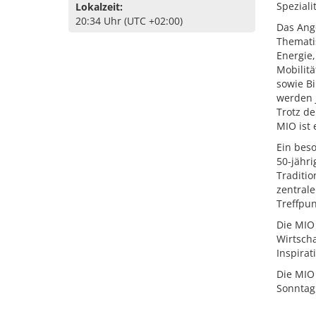
Speziali
Lokalzeit:
20:34 Uhr (UTC +02:00)
Das Ange
Themati
Energie,
Mobilit
sowie B
werden j
Trotz de
MIO ist
Ein bes
50-jähri
Traditio
zentral
Treffpu
Die MIO 
Wirtsch
Inspirat
Die MIO 
Sonntag,