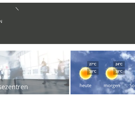
EN
27°C
24°C
18°C
18°C
heute
morgen
So
sezentren