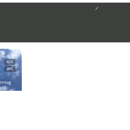
21°C
18°C
nntag