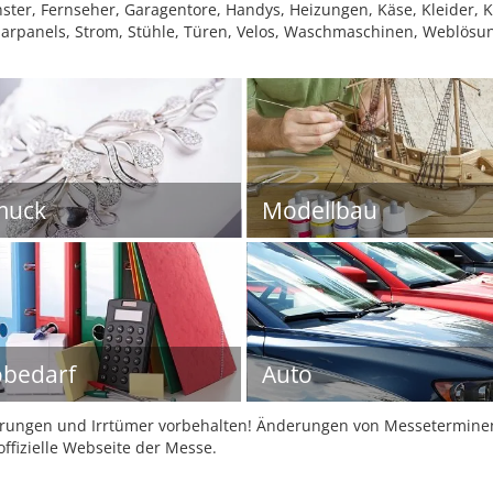
nster, Fernseher, Garagentore, Handys, Heizungen, Käse, Kleider, 
olarpanels, Strom, Stühle, Türen, Velos, Waschmaschinen, Weblösu
muck
Modellbau
bedarf
Auto
ungen und Irrtümer vorbehalten! Änderungen von Messeterminen 
offizielle Webseite der Messe.