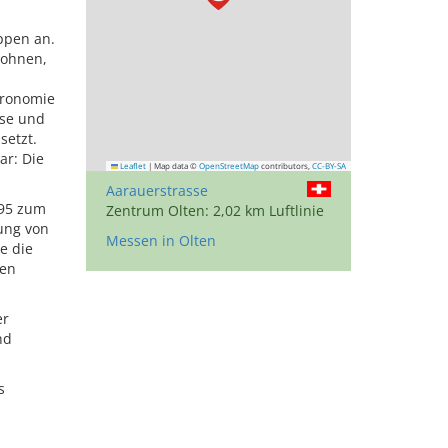
uppen an.
Wohnen,
tronomie
sse und
setzt.
ar: Die
Leaflet
|
Map data ©
OpenStreetMap
contributors,
CC-BY-SA
Aarauerstrasse
995 zum
Zentrum Olten: 2,02 km Luftlinie
dung von
Messen in Olten
e die
gen
er
nd
s