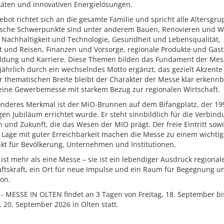
täten und innovativen Energielösungen.
bot richtet sich an die gesamte Familie und spricht alle Altersgr
sche Schwerpunkte sind unter anderem Bauen, Renovieren und 
 Nachhaltigkeit und Technologie, Gesundheit und Lebensqualität,
ät und Reisen, Finanzen und Vorsorge, regionale Produkte und Gas
ildung und Karriere. Diese Themen bilden das Fundament der Me
ährlich durch ein wechselndes Motto ergänzt, das gezielt Akzente 
r thematischen Breite bleibt der Charakter der Messe klar erkennb
 eine Gewerbemesse mit starkem Bezug zur regionalen Wirtschaft.
onderes Merkmal ist der MiO-Brunnen auf dem Bifangplatz, der 1
gen Jubiläum errichtet wurde. Er steht sinnbildlich für die Verbin
n und Zukunft, die das Wesen der MIO prägt. Der freie Eintritt sowi
e Lage mit guter Erreichbarkeit machen die Messe zu einem wichti
nkt für Bevölkerung, Unternehmen und Institutionen.
ist mehr als eine Messe – sie ist ein lebendiger Ausdruck regional
aftskraft, ein Ort für neue Impulse und ein Raum für Begegnung u
ion.
- MESSE IN OLTEN findet an 3 Tagen von Freitag, 18. September bi
 20. September 2026 in Olten statt.