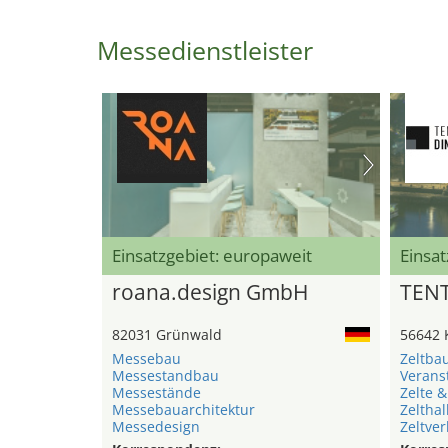
Messedienstleister
Einsatzgebiet: europaweit
Einsat
roana.design GmbH
TEN
82031 Grünwald
56642 
Messebau
Zeltba
Messestandbau
Verans
Messestände
Zelte &
Messebauarchitektur
Zelthal
Messedesign
Zeltver