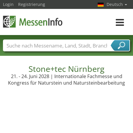
Login
Registrierung
Deutsch
Toggle
navigat
Messenamen
Länder
Städte
Branchen
Dienstleisterbranchen
Stone+tec Nürnberg
21. - 24. Juni 2028 | Internationale Fachmesse und
Kongress für Naturstein und Natursteinbearbeitung