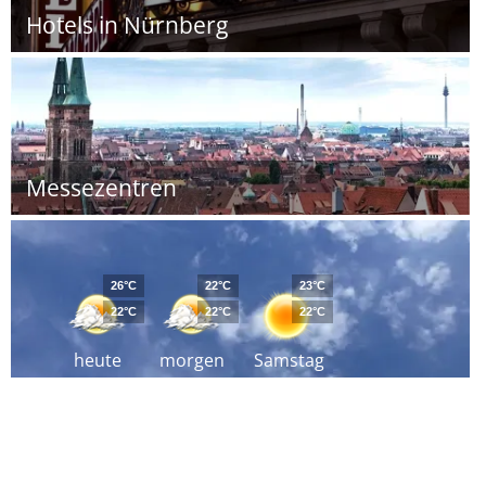
Hotels in Nürnberg
Messezentren
26°C
22°C
23°C
22°C
22°C
22°C
heute
morgen
Samstag