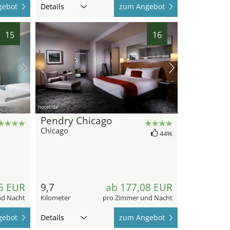
gebot
Details
zum Angebot
15
16
hotel.de
Pendry Chicago
Chicago
44%
5 EUR
9,7
ab 177,08 EUR
nd Nacht
Kilometer
pro Zimmer und Nacht
gebot
Details
zum Angebot