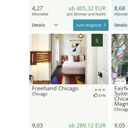
4,27
ab 405,32 EUR
8,68
Kilometer
pro Zimmer und Nacht
Kilomet
Details
zum Angebot
Details
5
hotel.de
hotel.de
Freehand Chicago
Fairf
Suite
Chicago
61%
Chic
Magni
Chicag
9,03
ab 289,12 EUR
9,05