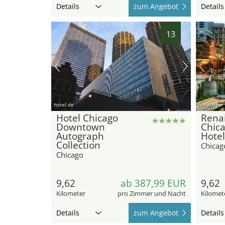
Details
zum Angebot
Details
13
hotel.de
hotel.de
Hotel Chicago
Rena
Downtown
Chic
Autograph
Hotel
Collection
Chicag
Chicago
9,62
ab 387,99 EUR
9,62
Kilometer
pro Zimmer und Nacht
Kilomet
Details
zum Angebot
Details