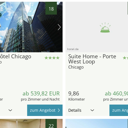
18
hotel.de
ôtel Chicago
Suite Home - Porte
West Loop
o
Chicago
ab 539,82 EUR
9,86
ab 460,9
er
pro Zimmer und Nacht
Kilometer
pro Zimmer u
zum Angebot
Details
zum An
22