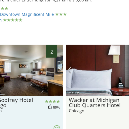
o Downtown Magnificent Mile
h
2
hotel.de
odfrey Hotel
Wacker at Michigan
ago
Club Quarters Hotel
89%
o
Chicago