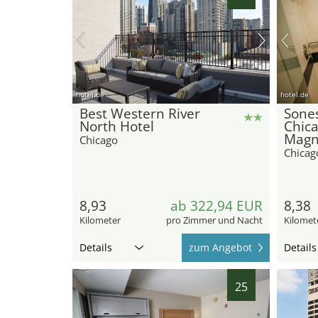
hotel.de
hotel.de
Best Western River
Sones
North Hotel
Chic
Magni
Chicago
Chicag
8,93
ab 322,94 EUR
8,38
Kilometer
pro Zimmer und Nacht
Kilomet
Details
zum Angebot
Details
25