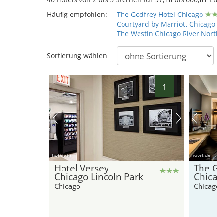
Häufig empfohlen:
The Godfrey Hotel Chicago
Courtyard by Marriott Chicag
The Westin Chicago River Nort
Sortierung wählen
1
hotel.de
hotel.de
Hotel Versey
The G
Chicago Lincoln Park
Chic
Chicago
Chicag