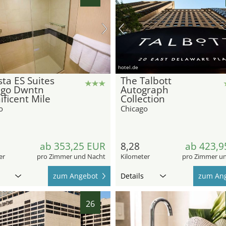
hotel.de
ta ES Suites
The Talbott
ago Dwntn
Autograph
ficent Mile
Collection
o
Chicago
ab 353,25 EUR
8,28
ab 423,9
er
pro Zimmer und Nacht
Kilometer
pro Zimmer u
zum Angebot
Details
zum An
26