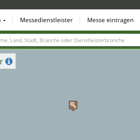
n
Messedienstleister
Messe eintragen
der
Städte
Branchen
Dienstleisterbranchen
er