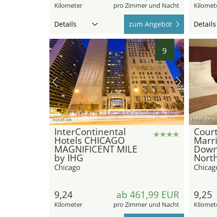
Kilometer
pro Zimmer und Nacht
Kilomet
Details
zum Angebot
Details
9
hotel.de
hotel.de
InterContinental
Cour
Hotels CHICAGO
Marri
MAGNIFICENT MILE
Down
by IHG
Nort
Chicago
Chicag
9,24
ab 461,99 EUR
9,25
Kilometer
pro Zimmer und Nacht
Kilomet