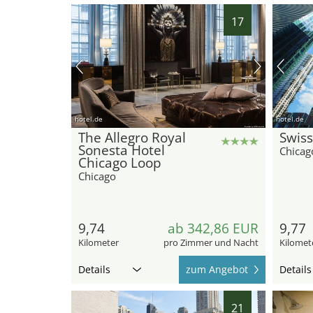
17
hotel.de
hotel.de
The Allegro Royal
Swiss
Sonesta Hotel
Chicag
Chicago Loop
Chicago
9,74
ab 342,86 EUR
9,77
Kilometer
pro Zimmer und Nacht
Kilomet
Details
zum Angebot
Details
21