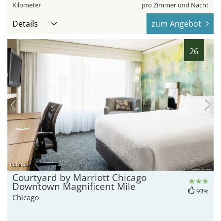
Kilometer
pro Zimmer und Nacht
Details
zum Angebot
26
hotel.de
Courtyard by Marriott Chicago
Downtown Magnificent Mile
93%
Chicago