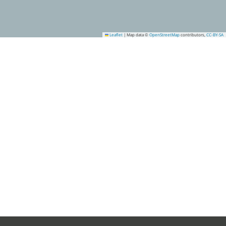
Leaflet
|
Map data ©
OpenStreetMap
contributors,
CC-BY-SA