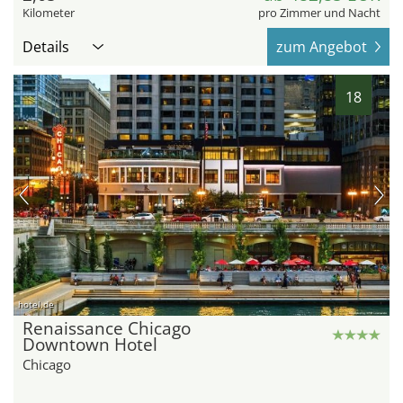
Kilometer
pro Zimmer und Nacht
Details
zum Angebot
18
hotel.de
Renaissance Chicago
Downtown Hotel
Chicago