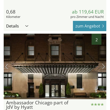
0,68
ab 119,64 EUR
Kilometer
pro Zimmer und Nacht
Details
zum Angebot
2
hotel.de
Ambassador Chicago part of
JdV by Hyatt