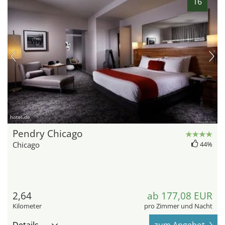
16
hotel.de
Pendry Chicago
Chicago
44%
2,64
ab 177,08 EUR
Kilometer
pro Zimmer und Nacht
Details
zum Angebot