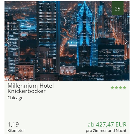
25
hotel.de
Millennium Hotel
Knickerbocker
Chicago
1,19
ab 427,47 EUR
Kilometer
pro Zimmer und Nacht