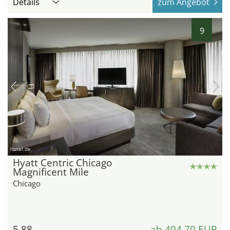
Details
zum Angebot
9
hotel.de
Hyatt Centric Chicago
Magnificent Mile
Chicago
5,88
ab 404,70 EUR