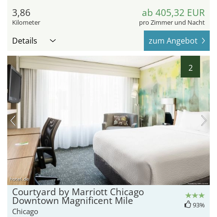
3,86
ab 405,32 EUR
Kilometer
pro Zimmer und Nacht
Details
zum Angebot
2
hotel.de
Courtyard by Marriott Chicago
Downtown Magnificent Mile
93%
Chicago