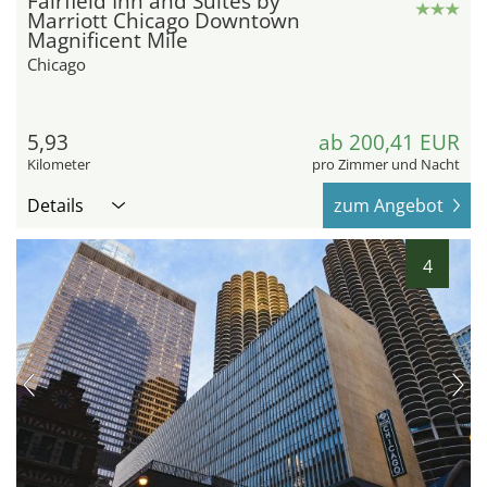
Fairfield Inn and Suites by
Marriott Chicago Downtown
Magnificent Mile
Chicago
5,93
ab 200,41 EUR
Kilometer
pro Zimmer und Nacht
Details
zum Angebot
4