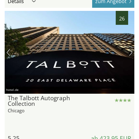
Details
zum Angebot
26
hotel.de
The Talbott Autograph
Collection
Chicago
5,25
ab 423,95 EUR