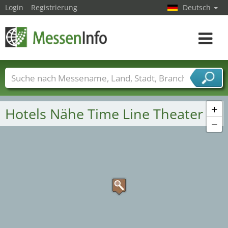
Login
Registrierung
Deutsch
Toggle
navigat
Messenamen
Länder
Städte
Branchen
Dienstleisterbranchen
+
Hotels Nähe Time Line Theater
−