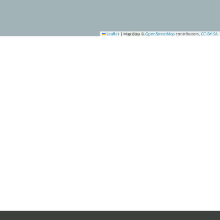
Leaflet
|
Map data ©
OpenStreetMap
contributors,
CC-BY-SA
1
2
4
3
5
6
7
8
9