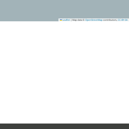
Leaflet
|
Map data ©
OpenStreetMap
contributors,
CC-BY-SA