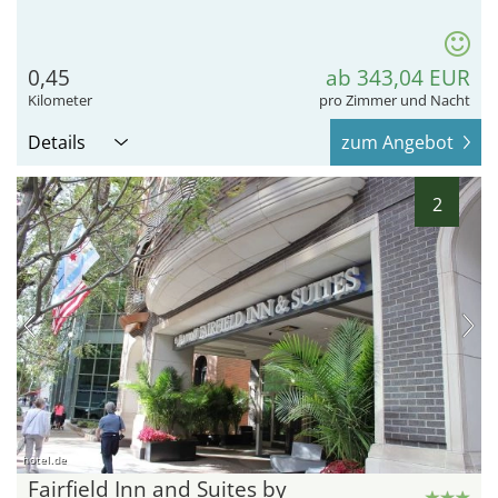
0,45
ab 343,04 EUR
Kilometer
pro Zimmer und Nacht
Details
zum Angebot
2
hotel.de
Fairfield Inn and Suites by