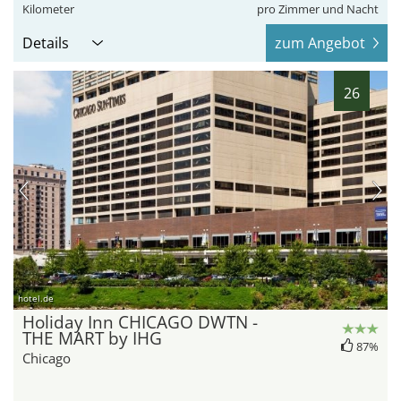
Kilometer
pro Zimmer und Nacht
Details
zum Angebot
26
hotel.de
Holiday Inn CHICAGO DWTN -
THE MART by IHG
87%
Chicago