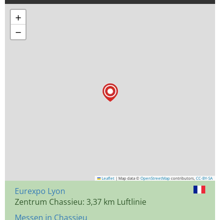
+
−
Leaflet
|
Map data ©
OpenStreetMap
contributors,
CC-BY-SA
Eurexpo Lyon
Zentrum Chassieu: 3,37 km Luftlinie
Messen in Chassieu