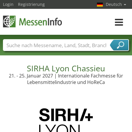
Login
Registrierung
Deutsch
Toggle
navigat
Messenamen
Länder
Städte
Branchen
Dienstleisterbranchen
SIRHA Lyon Chassieu
21. - 25. Januar 2027 | Internationale Fachmesse für
Lebensmittelindustrie und HoReCa