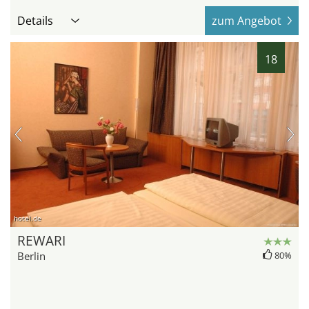
Details
zum Angebot
18
hotel.de
REWARI
Berlin
80%