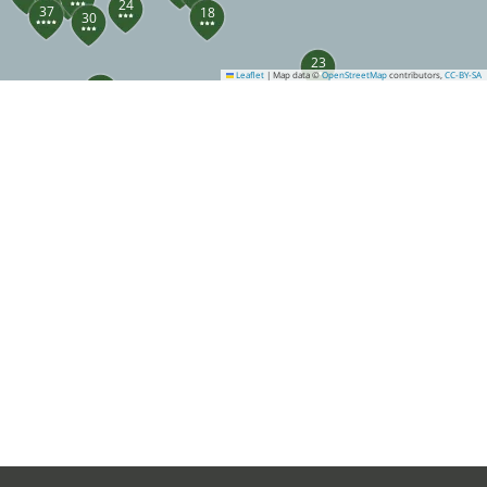
24
37
18
30
23
Leaflet
|
Map data ©
OpenStreetMap
contributors,
CC-BY-SA
32