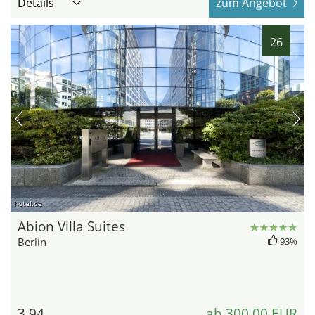
Details
zum Angebot
26
hotel.de
Abion Villa Suites
Berlin
93%
3,94
ab 300,00 EUR