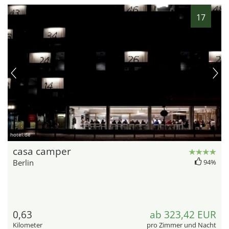
17
hotel.de
casa camper
Berlin
94%
0,63
ab 323,42 EUR
Kilometer
pro Zimmer und Nacht