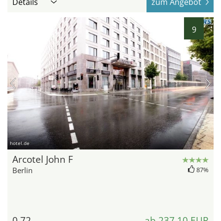
Details
zum Angebot
9
hotel.de
Arcotel John F
Berlin
87%
0,72
ab 237,10 EUR