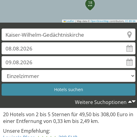
18
Leaflet
|
Map data ©
OpenStreetMap
contributors,
CC-BY-SA
Weitere Suchoptionen
20
Hotels von
2
bis
5
Sternen für
49,50
bis
308,00
Euro in
einer Entfernung von
0,33
km bis
2,49
km.
Unsere Empfehlung: