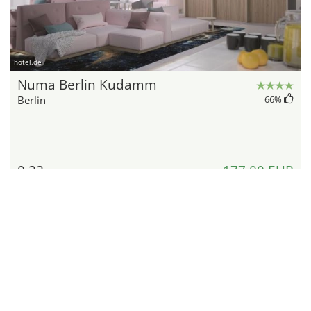
hotel.de
Numa Berlin Kudamm
Berlin
66
%
0,33
177,00 EUR
Kilometer
pro Zimmer und Nacht
Details
zum Angebot
4