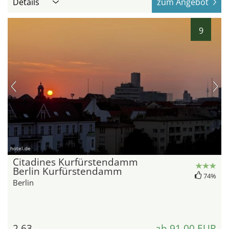
Details
zum Angebot
9
hotel.de
Citadines Kurfürstendamm
Berlin Kurfürstendamm
74%
Berlin
2,63
ab 91,00 EUR