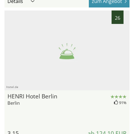
Details
zum Angebot
26
hotel.de
HENRI Hotel Berlin
Berlin
91%
3,15
ab 124,10 EUR