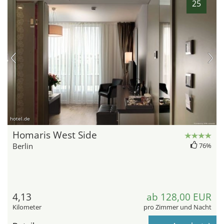
25
hotel.de
Homaris West Side
Berlin
76%
4,13
ab 128,00 EUR
Kilometer
pro Zimmer und Nacht