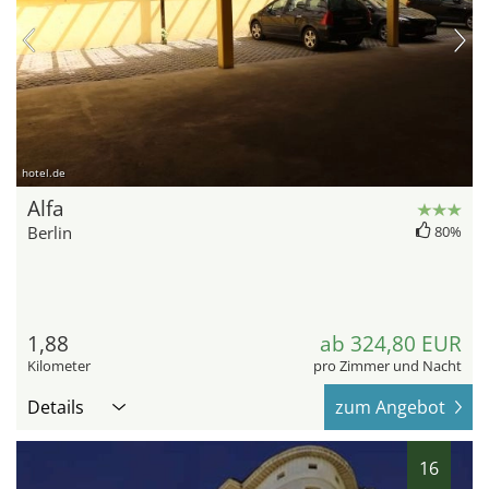
hotel.de
Alfa
Berlin
80%
1,88
ab 324,80 EUR
Kilometer
pro Zimmer und Nacht
Details
zum Angebot
16