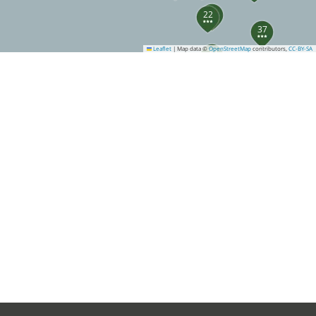
7
22
37
Leaflet
|
Map data ©
OpenStreetMap
contributors,
CC-BY-SA
39