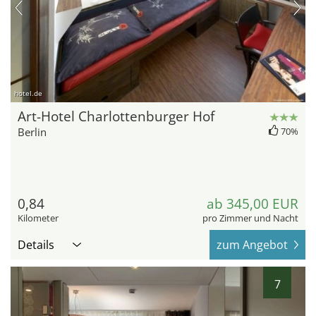
hotel.de
Art-Hotel Charlottenburger Hof
Berlin
70%
0,84
ab 345,00 EUR
Kilometer
pro Zimmer und Nacht
Details
zum Angebot
7