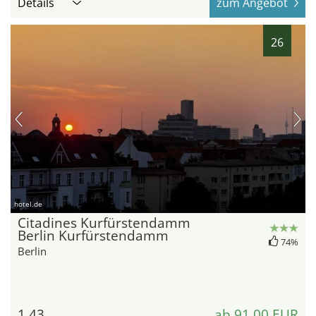
Details
zum Angebot
26
hotel.de
Citadines Kurfürstendamm
Berlin Kurfürstendamm
74%
Berlin
1,43
ab 91,00 EUR