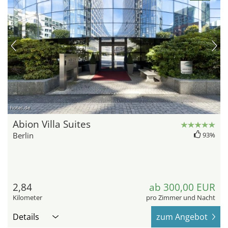
hotel.de
Abion Villa Suites
Berlin
93%
2,84
ab 300,00 EUR
Kilometer
pro Zimmer und Nacht
Details
zum Angebot