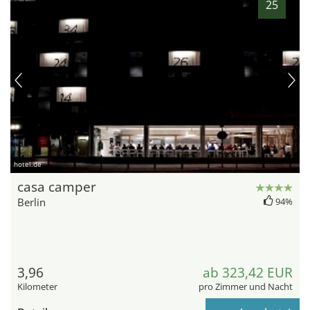
25
hotel.de
casa camper
Berlin
94%
3,96
ab 323,42 EUR
Kilometer
pro Zimmer und Nacht