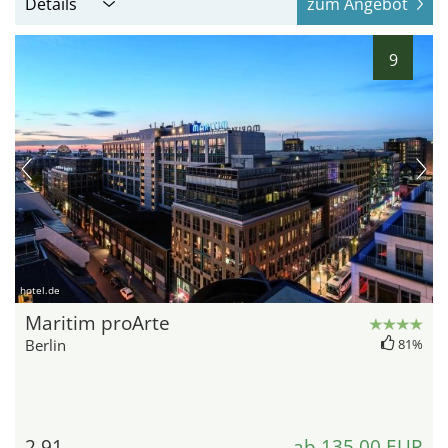
Details
zum Angebot
9
hotel.de
Maritim proArte
Berlin
81%
2,91
ab 135,00 EUR