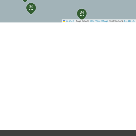
36
34
Leaflet
|
Map data ©
OpenStreetMap
contributors,
CC-BY-SA