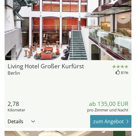
hotel.de
Living Hotel Großer Kurfürst
Berlin
81%
2,78
ab 135,00 EUR
Kilometer
pro Zimmer und Nacht
Details
zum Angebot