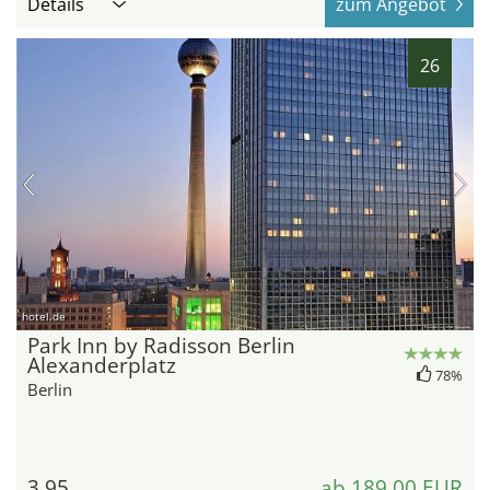
Details
zum Angebot
26
hotel.de
Park Inn by Radisson Berlin
Alexanderplatz
78%
Berlin
3,95
ab 189,00 EUR