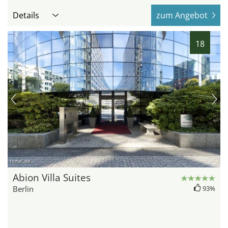
Details
zum Angebot
18
hotel.de
Abion Villa Suites
Berlin
93%