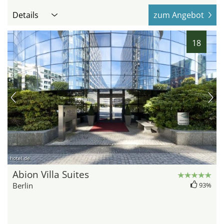
Details
zum Angebot
18
hotel.de
Abion Villa Suites
Berlin
93%