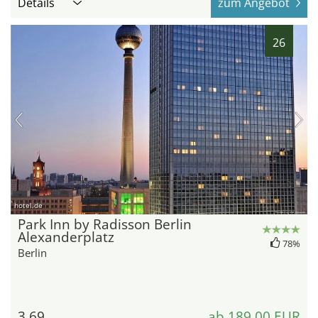
Details
zum Angebot
26
hotel.de
Park Inn by Radisson Berlin
Alexanderplatz
78%
Berlin
3,69
ab 189,00 EUR