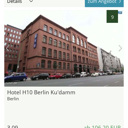
Details
zum Angebot
9
hotel.de
Hotel H10 Berlin Ku'damm
Berlin
3,09
ab 106,20 EUR