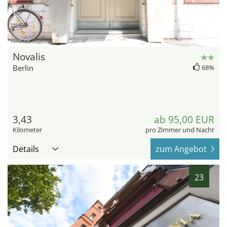
hotel.de
Novalis
Berlin
68%
3,43
ab 95,00 EUR
Kilometer
pro Zimmer und Nacht
Details
zum Angebot
23