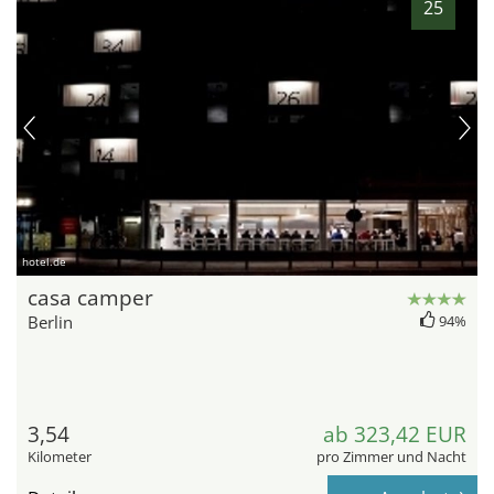
25
hotel.de
casa camper
Berlin
94%
3,54
ab 323,42 EUR
Kilometer
pro Zimmer und Nacht