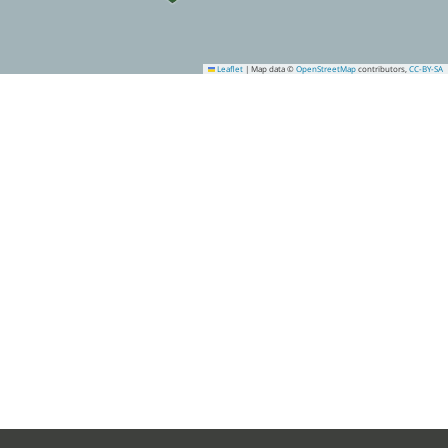
Leaflet
|
Map data ©
OpenStreetMap
contributors,
CC-BY-SA