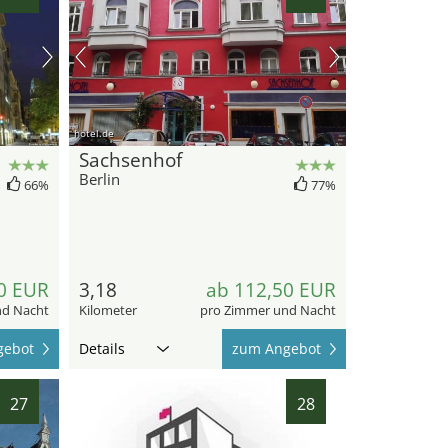
hotel.de
Sachsenhof
Berlin
66%
77%
0 EUR
3,18
ab 112,50 EUR
nd Nacht
Kilometer
pro Zimmer und Nacht
gebot
Details
zum Angebot
27
28