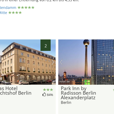
rstendamm
Mitte
2
hotel.de
as Hotel
Park Inn by
chtshof Berlin
Radisson Berlin
84%
Alexanderplatz
Berlin