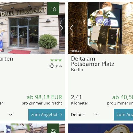
18
hotel.de
arten
Delta am
Potsdamer Platz
81%
Berlin
ab 98,18 EUR
2,41
ab 40,5
er
pro Zimmer und Nacht
Kilometer
pro Zimmer u
zum Angebot
Details
zum An
22