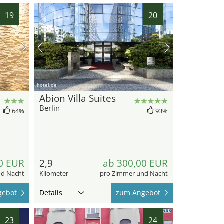
19
20
hotel.de
Abion Villa Suites
Berlin
64%
93%
0 EUR
2,9
ab 300,00 EUR
nd Nacht
Kilometer
pro Zimmer und Nacht
gebot
Details
zum Angebot
23
24