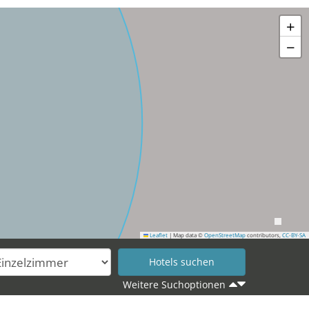
+
−
Leaflet
|
Map data ©
OpenStreetMap
contributors,
CC-BY-SA
Weitere Suchoptionen