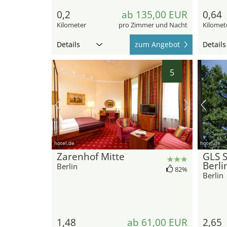
0,2
ab 135,00 EUR
0,64
Kilometer
pro Zimmer und Nacht
Kilomet
Details
zum Angebot
Details
5
hotel.de
hotel.de
Zarenhof Mitte
GLS S
Berli
Berlin
82%
Berlin
1,48
ab 61,00 EUR
2,65