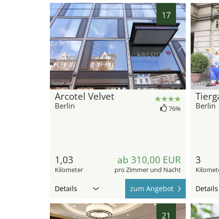
17
hotel.de
hotel.de
Arcotel Velvet
Tierg
Berlin
Berlin
76%
1,03
ab 310,00 EUR
3
Kilometer
pro Zimmer und Nacht
Kilomet
Details
zum Angebot
Details
21