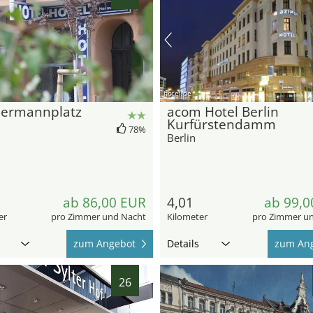
hotel.de
ermannplatz
acom Hotel Berlin
Kurfürstendamm
78%
Berlin
ab 86,00 EUR
4,01
ab 99,0
er
pro Zimmer und Nacht
Kilometer
pro Zimmer u
zum Angebot
Details
zum An
26