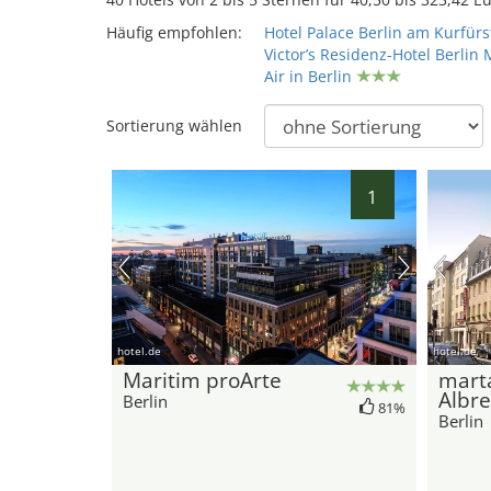
Häufig empfohlen:
Hotel Palace Berlin am Kurfü
Victor’s Residenz-Hotel Berlin 
Air in Berlin
Sortierung wählen
1
hotel.de
hotel.de
Maritim proArte
mart
Albre
Berlin
81%
Berlin