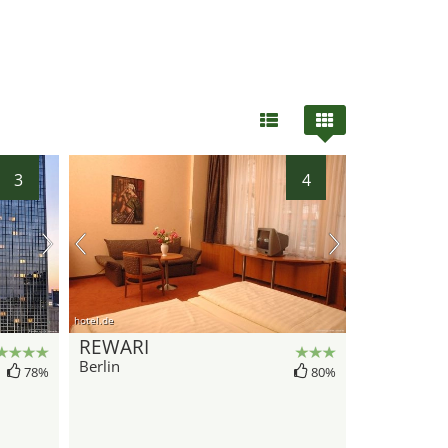
3
4
hotel.de
REWARI
Berlin
78%
80%