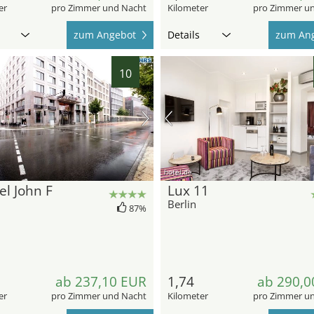
er
pro Zimmer und Nacht
Kilometer
pro Zimmer u
zum Angebot
Details
zum An
10
hotel.de
el John F
Lux 11
Berlin
87%
ab 237,10 EUR
1,74
ab 290,0
er
pro Zimmer und Nacht
Kilometer
pro Zimmer u