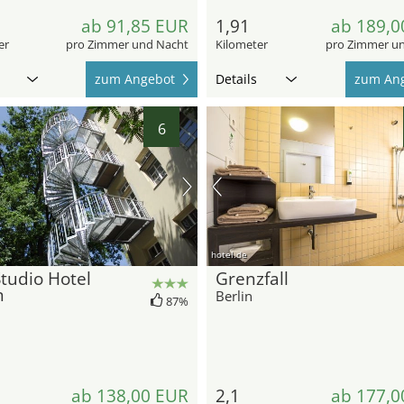
ab 91,85 EUR
1,91
ab 189,0
er
pro Zimmer und Nacht
Kilometer
pro Zimmer u
zum Angebot
Details
zum An
6
hotel.de
tudio Hotel
Grenzfall
n
Berlin
87%
ab 138,00 EUR
2,1
ab 177,0