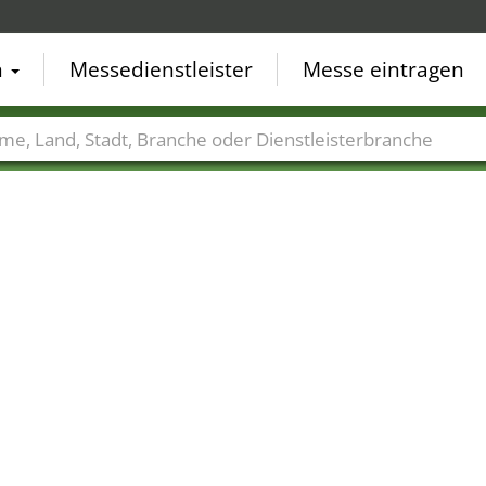
n
Messedienstleister
Messe eintragen
der
Städte
Branchen
Dienstleisterbranchen