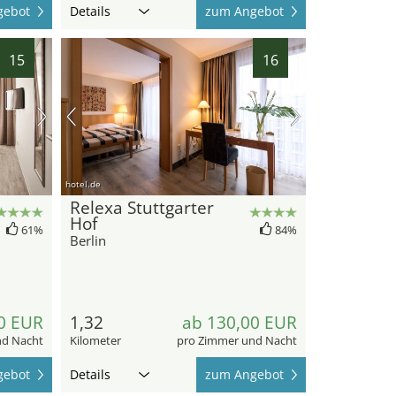
gebot
Details
zum Angebot
15
16
hotel.de
Relexa Stuttgarter
Hof
61%
84%
Berlin
0 EUR
1,32
ab 130,00 EUR
nd Nacht
Kilometer
pro Zimmer und Nacht
gebot
Details
zum Angebot