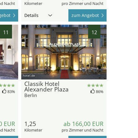
nd Nacht
Kilometer
pro Zimmer und Nacht
gebot
Details
zum Angebot
11
12
hotel.de
Classik Hotel
Alexander Plaza
83%
86%
Berlin
0 EUR
1,25
ab 166,00 EUR
nd Nacht
Kilometer
pro Zimmer und Nacht