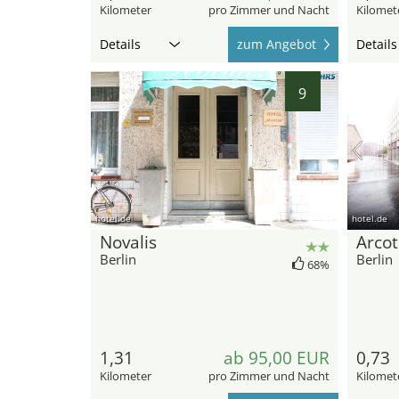
Kilometer
pro Zimmer und Nacht
Kilomet
Details
zum Angebot
Details
9
hotel.de
hotel.de
Novalis
Arcot
Berlin
Berlin
68%
1,31
ab 95,00 EUR
0,73
Kilometer
pro Zimmer und Nacht
Kilomet