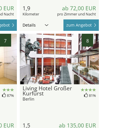
0 EUR
1,9
ab 72,00 EUR
nd Nacht
Kilometer
pro Zimmer und Nacht
gebot
Details
zum Angebot
7
8
hotel.de
Living Hotel Großer
Kurfürst
87%
81%
Berlin
0 EUR
1,5
ab 135,00 EUR