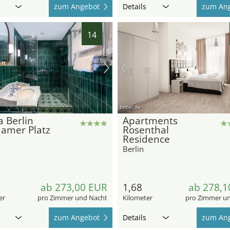
zum Angebot
Details
zum An
14
hotel.de
 Berlin
Apartments
damer Platz
Rosenthal
Residence
Berlin
ab 273,00 EUR
1,68
ab 278,1
er
pro Zimmer und Nacht
Kilometer
pro Zimmer u
zum Angebot
Details
zum An