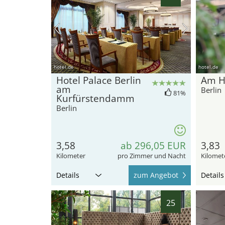
hotel.de
hotel.de
Hotel Palace Berlin
Am H
am
Berlin
81%
Kurfürstendamm
Berlin
3,58
ab 296,05 EUR
3,83
Kilometer
pro Zimmer und Nacht
Kilomet
Details
zum Angebot
Details
25