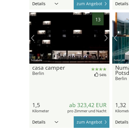
Details
zum Angebot
Details
13
hotel.de
hotel.de
casa camper
Numa
Pots
Berlin
94%
Berlin
1,5
ab 323,42 EUR
1,32
Kilometer
pro Zimmer und Nacht
Kilomet
Details
zum Angebot
Details