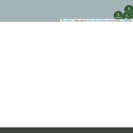
6
8
7
9
1
Leaflet
|
Map data ©
OpenStreetMap
contributors,
CC-BY-SA
27