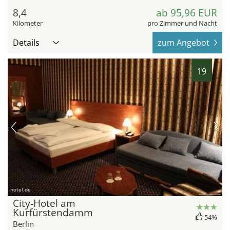
8,4
ab 95,96 EUR
Kilometer
pro Zimmer und Nacht
Details
zum Angebot
19
hotel.de
City-Hotel am
Kurfürstendamm
54%
Berlin