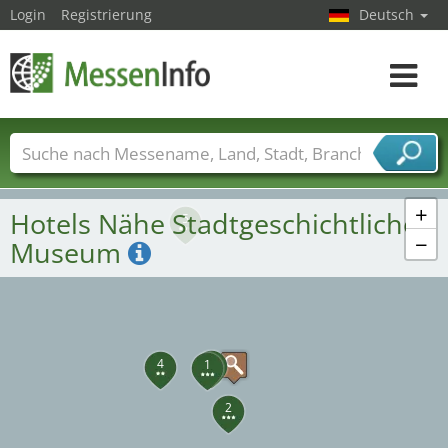
Login
Registrierung
Deutsch
Toggle
navigat
Messenamen
Länder
Städte
Branchen
Dienstleisterbranchen
+
Hotels Nähe Stadtgeschichtliches
5
−
Museum
3
4
1
2