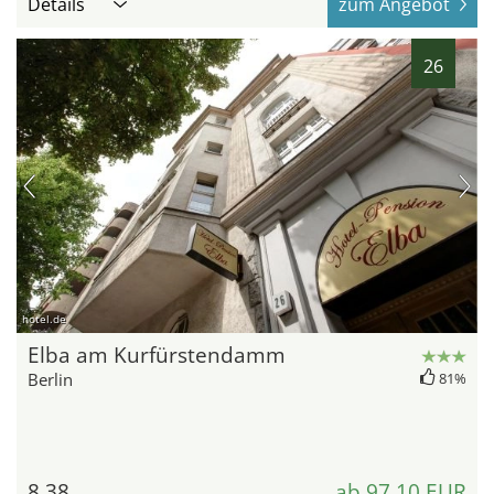
Details
zum Angebot
26
hotel.de
Elba am Kurfürstendamm
Berlin
81%
8,38
ab 97,10 EUR