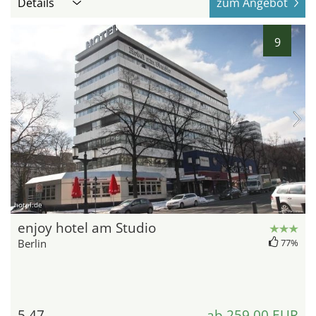
Details
zum Angebot
9
hotel.de
enjoy hotel am Studio
Berlin
77%
5,47
ab 259,00 EUR