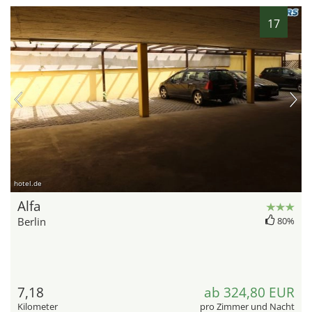
17
hotel.de
Alfa
Berlin
80%
7,18
ab 324,80 EUR
Kilometer
pro Zimmer und Nacht